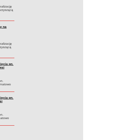
alizację
arzyszącą
y na
alizację
rzyszącą
ięcia pn.
wsi
pn.
ornatowo
ięcia pn.
si
pn.
natowo