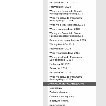
Prezydent RP 12.07.2020 r.
Prezydent RP 2020
Wybory do Sejmu i do Senatu
Rzeczypospolitej Polskiej 2019
Wybory posłów do Parlamentu
Europejskiego - 2019
Wybory do Izby Rolniczej 2019 r.
Wybory samorządowe 2018
Wybory do Sejmu i do Senatu
Rzeczypospolitej Polskiej 2015
Referendum ogólnokrajowe 2015
Wybory ławników 2019
Prezydent RP 2015
Wybory samorządowe 2014
Wybory posłów do Parlamentu
Europejskiego - 2014
Parlament RP 2011
Samorząd 2010
Prezydent RP 2010
Wybory posłów do Parlamentu
Europejskiego - 2009
ORGANIZACJE POZARZĄDOWE
Ogłoszenia
Zadania zlecone
Otwarte konkursy ofert
Inicjatywa lokalna
Sprawozdania