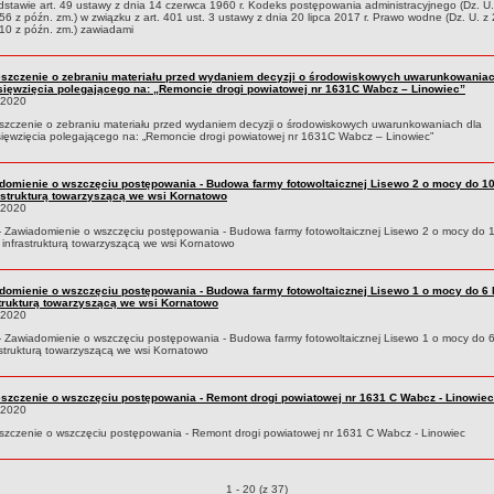
stawie art. 49 ustawy z dnia 14 czerwca 1960 r. Kodeks postępowania administracyjnego (Dz. U
56 z późn. zm.) w związku z art. 401 ust. 3 ustawy z dnia 20 lipca 2017 r. Prawo wodne (Dz. U. z 
10 z późn. zm.) zawiadami
szczenie o zebraniu materiału przed wydaniem decyzji o środowiskowych uwarunkowaniac
sięwzięcia polegającego na: „Remoncie drogi powiatowej nr 1631C Wabcz – Linowiec”
.2020
zczenie o zebraniu materiału przed wydaniem decyzji o środowiskowych uwarunkowaniach dla
ięwzięcia polegającego na: „Remoncie drogi powiatowej nr 1631C Wabcz – Linowiec”
domienie o wszczęciu postępowania - Budowa farmy fotowoltaicznej Lisewo 2 o mocy do 1
rastrukturą towarzyszącą we wsi Kornatowo
.2020
- Zawiadomienie o wszczęciu postępowania - Budowa farmy fotowoltaicznej Lisewo 2 o mocy do
 infrastrukturą towarzyszącą we wsi Kornatowo
domienie o wszczęciu postępowania - Budowa farmy fotowoltaicznej Lisewo 1 o mocy do 6
strukturą towarzyszącą we wsi Kornatowo
.2020
- Zawiadomienie o wszczęciu postępowania - Budowa farmy fotowoltaicznej Lisewo 1 o mocy do
astrukturą towarzyszącą we wsi Kornatowo
szczenie o wszczęciu postępowania - Remont drogi powiatowej nr 1631 C Wabcz - Linowiec
.2020
zczenie o wszczęciu postępowania - Remont drogi powiatowej nr 1631 C Wabcz - Linowiec
Obwieszczenia o pozycjach
1 - 20 (z 37)