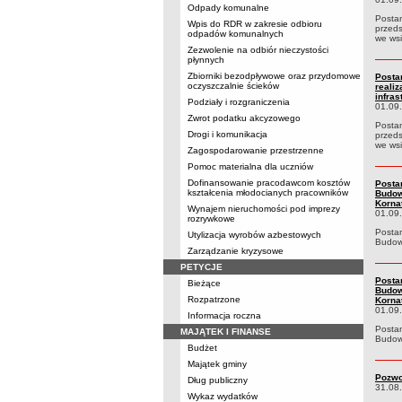
Odpady komunalne
Postan
Wpis do RDR w zakresie odbioru
przeds
odpadów komunalnych
we ws
Zezwolenie na odbiór nieczystości
płynnych
Zbiorniki bezodpływowe oraz przydomowe
Posta
oczyszczalnie ścieków
reali
infra
Podziały i rozgraniczenia
01.09
Zwrot podatku akcyzowego
Postan
Drogi i komunikacja
przeds
we ws
Zagospodarowanie przestrzenne
Pomoc materialna dla uczniów
Dofinansowanie pracodawcom kosztów
Posta
kształcenia młodocianych pracowników
Budow
Korna
Wynajem nieruchomości pod imprezy
01.09
rozrywkowe
Postan
Utylizacja wyrobów azbestowych
Budowa
Zarządzanie kryzysowe
PETYCJE
Posta
Bieżące
Budow
Rozpatrzone
Korna
01.09
Informacja roczna
Postan
MAJĄTEK I FINANSE
Budowa
Budżet
Majątek gminy
Pozwo
Dług publiczny
31.08
Wykaz wydatków