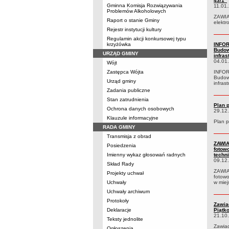
43/1”
Gminna Komisja Rozwiązywania
11.01
Problemów Alkoholowych
ZAWIA
Raport o stanie Gminy
elektr
Rejestr instytucji kultury
Regulamin akcji konkursowej typu
krzyżówka
INFOR
Budow
URZĄD GMINY
infra
04.01
Wójt
Zastępca Wójta
INFORM
Budowa
Urząd gminy
infras
Zadania publiczne
Stan zatrudnienia
Plan 
Ochrona danych osobowych
29.12
Klauzule informacyjne
Plan 
RADA GMINY
Transmisja z obrad
ZAWIA
Posiedzenia
fotow
Imienny wykaz głosowań radnych
techn
09.12
Skład Rady
ZAWIA
Projekty uchwał
fotowo
Uchwały
w miej
Uchwały archiwum
Protokoły
Zawia
Deklaracje
Piątk
21.10
Teksty jednolite
Zawia
Ogłoszenia