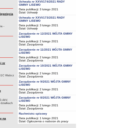
Uchwała nr XXVI/174/2021 RADY
GMINY LISEWO
Data publikacji: 3 lutego 2021
Dział:
Uchwały
ięwzięcia
Uchwała nr XXVI/173/2021 RADY
GMINY LISEWO
Data publikacji: 3 lutego 2021
ia -
Dział:
Uchwały
Zarządzenie nr 12/2021 WÓJTA GMINY
LISEWO
Data publikacji: 2 lutego 2021
Dział:
Zarządzenia
Zarządzenie nr 11/2021 WÓJTA GMINY
LISEWO
Data publikacji: 2 lutego 2021
Dział:
Zarządzenia
j nr
Zarządzenie nr 10/2021 WÓJTA GMINY
LISEWO
Data publikacji: 2 lutego 2021
631C Wabcz
Dział:
Zarządzenia
Zarządzenie nr 9/2021 WÓJTA GMINY
LISEWO
Data publikacji: 2 lutego 2021
o
Dział:
Zarządzenia
Zarządzenie nr 8/2021 WÓJTA GMINY
 0,4kV,
LISEWO
 działkach
Data publikacji: 2 lutego 2021
Dział:
Zarządzenia
Rachmistrz spisowy
Data publikacji: 1 lutego 2021
y na
Dział:
Ogłoszenia o naborze do pracy