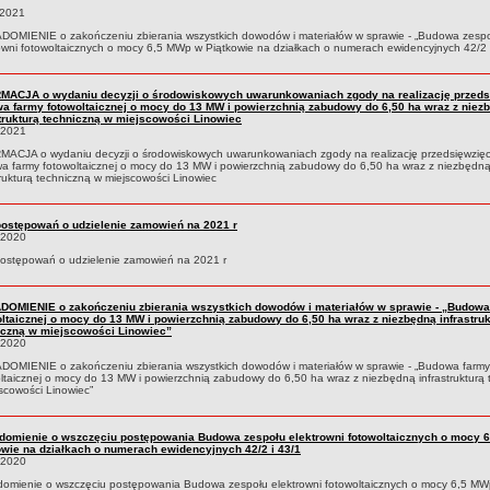
.2021
DOMIENIE o zakończeniu zbierania wszystkich dowodów i materiałów w sprawie - „Budowa zesp
owni fotowoltaicznych o mocy 6,5 MWp w Piątkowie na działkach o numerach ewidencyjnych 42/2 
MACJA o wydaniu decyzji o środowiskowych uwarunkowaniach zgody na realizację przeds
a farmy fotowoltaicznej o mocy do 13 MW i powierzchnią zabudowy do 6,50 ha wraz z niez
strukturą techniczną w miejscowości Linowiec
.2021
ACJA o wydaniu decyzji o środowiskowych uwarunkowaniach zgody na realizację przedsięwzięc
 farmy fotowoltaicznej o mocy do 13 MW i powierzchnią zabudowy do 6,50 ha wraz z niezbędn
trukturą techniczną w miejscowości Linowiec
postępowań o udzielenie zamowień na 2021 r
.2020
postępowań o udzielenie zamowień na 2021 r
DOMIENIE o zakończeniu zbierania wszystkich dowodów i materiałów w sprawie - „Budowa
oltaicznej o mocy do 13 MW i powierzchnią zabudowy do 6,50 ha wraz z niezbędną infrastruk
iczną w miejscowości Linowiec”
.2020
DOMIENIE o zakończeniu zbierania wszystkich dowodów i materiałów w sprawie - „Budowa farmy
ltaicznej o mocy do 13 MW i powierzchnią zabudowy do 6,50 ha wraz z niezbędną infrastrukturą 
scowości Linowiec”
domienie o wszczęciu postępowania Budowa zespołu elektrowni fotowoltaicznych o mocy 
owie na działkach o numerach ewidencyjnych 42/2 i 43/1
.2020
domienie o wszczęciu postępowania Budowa zespołu elektrowni fotowoltaicznych o mocy 6,5 MW