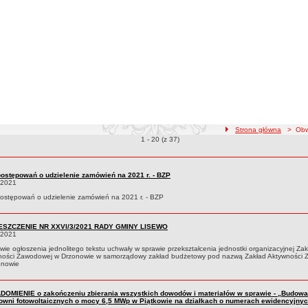
ścieżka nawigacji
Strona główna
> Obwi
Obwieszczenia o pozycjach
1 - 20 (z 37)
czenia
postępowań o udzielenie zamówień na 2021 r. - BZP
.2021
ostępowań o udzielenie zamówień na 2021 r. - BZP
SZCZENIE NR XXVI/3/2021 RADY GMINY LISEWO
.2021
wie ogłoszenia jednolitego tekstu uchwały w sprawie przekształcenia jednostki organizacyjnej Za
ności Zawodowej w Drzonowie w samorządowy zakład budżetowy pod nazwą Zakład Aktywności
onowie
DOMIENIE o zakończeniu zbierania wszystkich dowodów i materiałów w sprawie - „Budowa
rowni fotowoltaicznych o mocy 6,5 MWp w Piątkowie na działkach o numerach ewidencyjnych