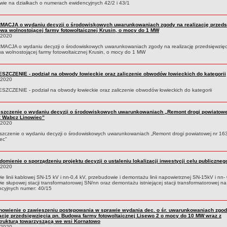
wie na działkach o numerach ewidencyjnych 42/2 i 43/1
MACJA o wydaniu decyzji o środowiskowych uwarunkowaniach zgody na realizację przeds
owa wolnostojącej farmy fotowoltaicznej Krusin, o mocy do 1 MW
.2020
ACJA o wydaniu decyzji o środowiskowych uwarunkowaniach zgody na realizację przedsięwzięc
 wolnostojącej farmy fotowoltaicznej Krusin, o mocy do 1 MW
SZCZENIE - podział na obwody łowieckie oraz zaliczenie obwodów łowieckich do kategorii
.2020
ZCZENIE - podział na obwody łowieckie oraz zaliczenie obwodów łowieckich do kategorii
szczenie o wydaniu decyzji o środowiskowych uwarunkowaniach „Remont drogi powiatowe
 Wabcz Linowiec”
.2020
szczenie o wydaniu decyzji o środowiskowych uwarunkowaniach „Remont drogi powiatowej nr 1
ec”
omienie o sporządzeniu projektu decyzji o ustaleniu lokalizacji inwestycji celu publiczneg
.2020
e linii kablowej SN-15 kV i nn-0,4 kV, przebudowie i demontażu linii napowietrznej SN-15kV i nn-
e słupowej stacji transformatorowej SN/nn oraz demontażu istniejącej stacji transformatorowej na
ncyjnych numer: 40/15
nowienie o zawieszeniu postępowania w sprawie wydania dec. o śr. uwarunkowaniach zgod
zację przedsięwzięcia pn. Budowa farmy fotowoltaicznej Lisewo 2 o mocy do 10 MW wraz z
strukturą towarzyszącą we wsi Kornatowo
.2020