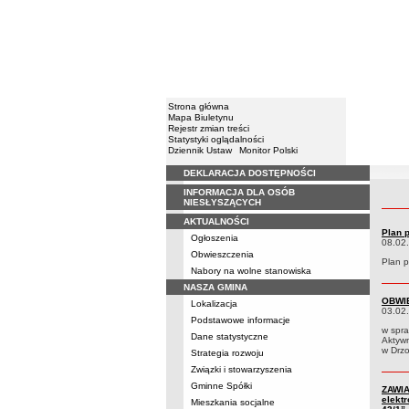
Strona główna
Mapa Biuletynu
Rejestr zmian treści
Statystyki oglądalności
Dziennik Ustaw
Monitor Polski
DEKLARACJA DOSTĘPNOŚCI
Menu
INFORMACJA DLA OSÓB
Obwiesz
NIESŁYSZĄCYCH
AKTUALNOŚCI
Plan 
Ogłoszenia
08.02
Obwieszczenia
Plan p
Nabory na wolne stanowiska
NASZA GMINA
OBWIE
Lokalizacja
03.02
Podstawowe informacje
w spra
Dane statystyczne
Aktyw
w Drz
Strategia rozwoju
Związki i stowarzyszenia
Gminne Spółki
ZAWIA
elekt
Mieszkania socjalne