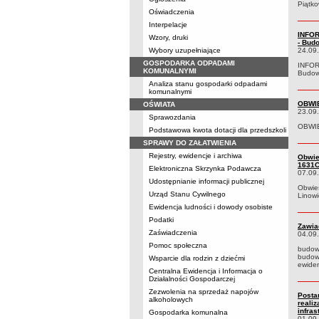
Piątko
Oświadczenia
Interpelacje
INFOR
Wzory, druki
- Bud
Wybory uzupełniające
24.09
GOSPODARKA ODPADAMI
INFORM
KOMUNALNYMI
Budowa
Analiza stanu gospodarki odpadami
komunalnymi
OBWIE
OŚWIATA
23.09
Sprawozdania
OBWIES
Podstawowa kwota dotacji dla przedszkoli
SPRAWY DO ZAŁATWIENIA
Rejestry, ewidencje i archiwa
Obwie
1631C
Elektroniczna Skrzynka Podawcza
07.09
Udostępnianie informacji publicznej
Obwie
Urząd Stanu Cywilnego
Linowi
Ewidencja ludności i dowody osobiste
Podatki
Zawiad
Zaświadczenia
04.09
Pomoc społeczna
budowi
budowi
Wsparcie dla rodzin z dziećmi
ewide
Centralna Ewidencja i Informacja o
Działalności Gospodarczej
Zezwolenia na sprzedaż napojów
Posta
alkoholowych
reali
infra
Gospodarka komunalna
01.09