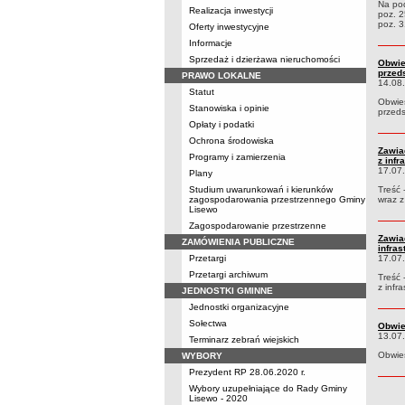
Na pod
Realizacja inwestycji
poz. 2
poz. 3
Oferty inwestycyjne
Informacje
Sprzedaż i dzierżawa nieruchomości
Obwie
przed
PRAWO LOKALNE
14.08
Statut
Obwies
Stanowiska i opinie
przeds
Opłaty i podatki
Ochrona środowiska
Zawia
Programy i zamierzenia
z inf
17.07
Plany
Studium uwarunkowań i kierunków
Treść 
zagospodarowania przestrzennego Gminy
wraz z
Lisewo
Zagospodarowanie przestrzenne
Zawia
ZAMÓWIENIA PUBLICZNE
infra
Przetargi
17.07
Przetargi archiwum
Treść 
z infr
JEDNOSTKI GMINNE
Jednostki organizacyjne
Sołectwa
Obwie
13.07
Terminarz zebrań wiejskich
Obwies
WYBORY
Prezydent RP 28.06.2020 r.
Wybory uzupełniające do Rady Gminy
Lisewo - 2020