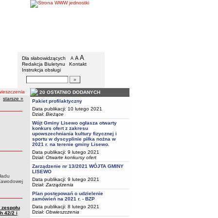
Gmina Lisewo
Menu dodatkowe
A
powiększ czcionkę
A
standardowy rozmiar czcionki
Dla słabowidzących
A
pomniejsz czcionkę
Redakcja Biuletynu
Kontakt
Instrukcja obsługi
Wyszukiwarka artykułów
Szukaj
eszczenia
20 OSTATNIO DODANYCH
starsze
obwieszczenia
»
Pakiet profilaktyczny
Data publikacji: 10 lutego 2021
Dział:
Bieżące
Wójt Gminy Lisewo ogłasza otwarty
konkurs ofert z zakresu
upowszechniania kultury fizycznej i
sportu w dyscyplinie piłka nożna w
2021 r. na terenie gminy Lisewo.
Data publikacji: 9 lutego 2021
Dział:
Otwarte konkursy ofert
Zarządzenie nr 13/2021 WÓJTA GMINY
LISEWO
kładu
Data publikacji: 9 lutego 2021
 Zawodowej
Dział:
Zarządzenia
Plan postępowań o udzielenie
zamówień na 2021 r. - BZP
Data publikacji: 8 lutego 2021
 zespołu
Dział:
Obwieszczenia
 42/2 i