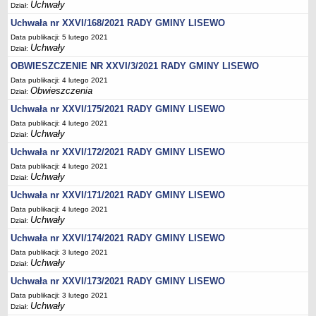
Rozpatrzone
Uchwały
Dział:
Informacja roczna
Uchwała nr XXVI/168/2021 RADY GMINY LISEWO
Data publikacji: 5 lutego 2021
MAJĄTEK I FINANSE
Uchwały
Dział:
Budżet
OBWIESZCZENIE NR XXVI/3/2021 RADY GMINY LISEWO
Majątek gminy
Data publikacji: 4 lutego 2021
Dług publiczny
Obwieszczenia
Dział:
Wykaz wydatków
Uchwała nr XXVI/175/2021 RADY GMINY LISEWO
Data publikacji: 4 lutego 2021
Realizacja inwestycji
Uchwały
Dział:
Oferty inwestycyjne
Uchwała nr XXVI/172/2021 RADY GMINY LISEWO
Informacje
Data publikacji: 4 lutego 2021
Uchwały
Dział:
Sprzedaż i dzierżawa nieruchomości
Uchwała nr XXVI/171/2021 RADY GMINY LISEWO
PRAWO LOKALNE
Data publikacji: 4 lutego 2021
Statut
Uchwały
Dział:
Stanowiska i opinie
Uchwała nr XXVI/174/2021 RADY GMINY LISEWO
Opłaty i podatki
Data publikacji: 3 lutego 2021
Uchwały
Dział:
Ochrona środowiska
Uchwała nr XXVI/173/2021 RADY GMINY LISEWO
Programy i zamierzenia
Data publikacji: 3 lutego 2021
Plany
Uchwały
Dział: