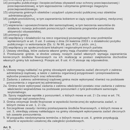
14) porządku publicznego i bezpieczeństwa obywateli oraz ochrony przeciwpożarowej i
Stan zatrudnienia
przeciwpowodziowej, w tym wyposażenia i utrzymania gminnego magazynu
przeciwpowodziowego,
15) utrzymania gminnych obiektów i urządzeń użyteczności publicznej oraz obiektów
Ochrona danych osobowych
administracyjnych,
16) polityki prorodzinnej, w tym zapewnienia kobietom w ciąży opieki socjalnej, medycznej
Klauzule informacyjne
i prawnej,
17) wspierania i upowszechniania idei samorządowej, w tym tworzenia warunków do
RADA GMINY
działania i rozwoju jednostek pomocniczych i wdrażania programów pobudzania
aktywności obywatelskiej,
Transmisja z obrad
18) promocji gminy,
19) współpracy i działalności na rzecz organizacji pozarządowych oraz podmiotów
Posiedzenia
wymienionych w art. 3 ust. 3 ustawy z dnia 24 kwietnia 2003 r. o działalności pożytku
publicznego i o wolontariacie (Dz. U. Nr 96, poz. 873, z późn. zm.),
20) współpracy ze społecznościami lokalnymi i regionalnymi innych państw.
Imienny wykaz głosowań radnych
2. Ustawy określają, które zadania własne gminy mają charakter obowiązkowy.
3. Przekazanie gminie, w drodze ustawy, nowych zadań własnych wymaga zapewnienia
Skład Rady
koniecznych środków finansowych na ich realizację w postaci zwiększenia dochodów
własnych gminy lub subwencji. Przepis art. 8 ust. 4 i 5 stosuje się odpowiednio.
Projekty uchwał
Art. 8
.
1. Ustawy mogą nakładać na gminę obowiązek wykonywania zadań zleconych z zakresu
Uchwały
administracji rządowej, a także z zakresu organizacji przygotowań i przeprowadzenia
wyborów powszechnych oraz referendów.
Uchwały archiwum
2. Zadania z zakresu administracji rządowej gmina może wykonywać również na podstawie
porozumienia z organami tej administracji.
Protokoły
2a. Gmina może wykonywać zadania z zakresu właściwości powiatu oraz zadania z zakresu
właściwości województwa na podstawie porozumień z tymi jednostkami samorządu
terytorialnego.
Deklaracje
2b. Spory majątkowe wynikłe z porozumień, o których mowa w ust. 2 i 2a oraz w art. 74,
rozpatruje sąd powszechny.
Teksty jednolite
3. Gmina otrzymuje środki finansowe w wysokości koniecznej do wykonania zadań, o
których mowa w ust. 1, 2 i 2a.
4. Szczegółowe zasady i terminy przekazywania środków finansowych, o których mowa w
Ogłoszenia
ust. 3, określają ustawy nakładające na gminy obowiązek wykonywania zadań zleconych
lub zawarte porozumienia.
Oświadczenia
5. W przypadku niedotrzymania terminów, o których mowa w ust. 4, gminie przysługują
odsetki w wysokości ustalonej dla zaległości podatkowych.
Interpelacje
Art. 9.