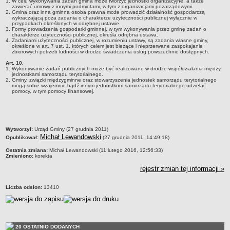
1. W celu wykonywania zadań gmina może tworzyć jednostki organizacyjne, a także
Wzory, druki
zawierać umowy z innymi podmiotami, w tym z organizacjami pozarządowymi.
2. Gmina oraz inna gminna osoba prawna może prowadzić działalność gospodarczą
Wybory uzupełniające
wykraczającą poza zadania o charakterze użyteczności publicznej wyłącznie w
przypadkach określonych w odrębnej ustawie.
GOSPODARKA ODPADAMI KOMUNALNYMI
3. Formy prowadzenia gospodarki gminnej, w tym wykonywania przez gminę zadań o
charakterze użyteczności publicznej, określa odrębna ustawa.
Analiza stanu gospodarki odpadami komunalnymi
4. Zadaniami użyteczności publicznej, w rozumieniu ustawy, są zadania własne gminy,
określone w art. 7 ust. 1, których celem jest bieżące i nieprzerwane zaspokajanie
OŚWIATA
zbiorowych potrzeb ludności w drodze świadczenia usług powszechnie dostępnych.
Sprawozdania
Art. 10.
1. Wykonywanie zadań publicznych może być realizowane w drodze współdziałania między
Podstawowa kwota dotacji dla przedszkoli
jednostkami samorządu terytorialnego.
2. Gminy, związki międzygminne oraz stowarzyszenia jednostek samorządu terytorialnego
mogą sobie wzajemnie bądź innym jednostkom samorządu terytorialnego udzielać
SPRAWY DO ZAŁATWIENIA
pomocy, w tym pomocy finansowej.
Rejestry, ewidencje i archiwa
Elektroniczna Skrzynka Podawcza
Udostępnianie informacji publicznej
metryczka
Wytworzył:
Urząd Gminy (27 grudnia 2011)
Michał Lewandowski
Urząd Stanu Cywilnego
Opublikował:
(27 grudnia 2011, 14:49:18)
Ewidencja ludności i dowody osobiste
Ostatnia zmiana:
Michał Lewandowski (11 lutego 2016, 12:56:33)
Zmieniono:
korekta
Podatki
rejestr zmian tej informacji »
Zaświadczenia
Liczba odsłon:
13410
Pomoc społeczna
Wsparcie dla rodzin z dziećmi
Centralna Ewidencja i Informacja o Działalności Gospodarczej
20 OSTATNIO DODANYCH