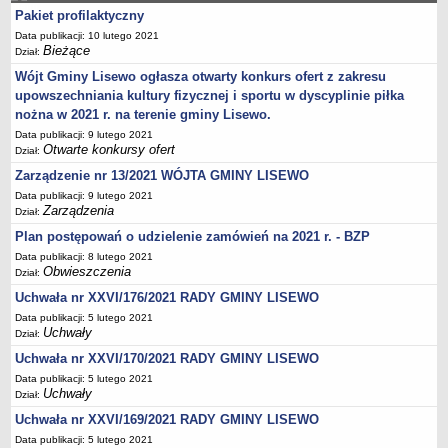
Zezwolenia na sprzedaż napojów alkoholowych
Pakiet profilaktyczny
Gospodarka komunalna
Data publikacji: 10 lutego 2021
Bieżące
Odpady komunalne
Dział:
Wójt Gminy Lisewo ogłasza otwarty konkurs ofert z zakresu
Wpis do RDR w zakresie odbioru odpadów komunalnych
upowszechniania kultury fizycznej i sportu w dyscyplinie piłka
Zezwolenie na odbiór nieczystości płynnych
nożna w 2021 r. na terenie gminy Lisewo.
Zbiorniki bezodpływowe oraz przydomowe oczyszczalnie ścieków
Data publikacji: 9 lutego 2021
Otwarte konkursy ofert
Dział:
Podziały i rozgraniczenia
Zarządzenie nr 13/2021 WÓJTA GMINY LISEWO
Zwrot podatku akcyzowego
Data publikacji: 9 lutego 2021
Drogi i komunikacja
Zarządzenia
Dział:
Zagospodarowanie przestrzenne
Plan postępowań o udzielenie zamówień na 2021 r. - BZP
Data publikacji: 8 lutego 2021
Pomoc materialna dla uczniów
Obwieszczenia
Dział:
Dofinansowanie pracodawcom kosztów kształcenia młodocianych
Uchwała nr XXVI/176/2021 RADY GMINY LISEWO
pracowników
Data publikacji: 5 lutego 2021
Wynajem nieruchomości pod imprezy rozrywkowe
Uchwały
Dział:
Utylizacja wyrobów azbestowych
Uchwała nr XXVI/170/2021 RADY GMINY LISEWO
Data publikacji: 5 lutego 2021
Zarządzanie kryzysowe
Uchwały
Dział:
PETYCJE
Uchwała nr XXVI/169/2021 RADY GMINY LISEWO
Bieżące
Data publikacji: 5 lutego 2021