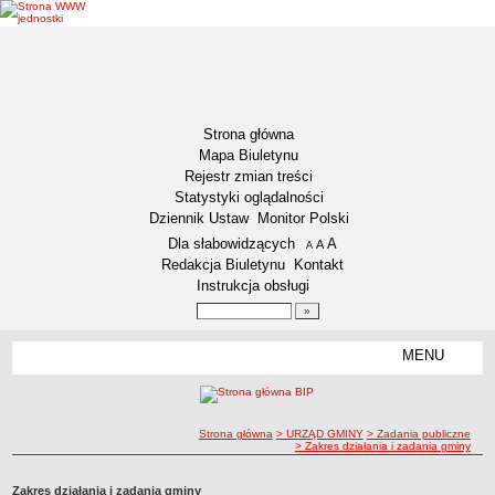
Strona główna
Mapa Biuletynu
Rejestr zmian treści
Statystyki oglądalności
Dziennik Ustaw
Monitor Polski
Menu dodatkowe
Dla słabowidzących
A
powiększ czcionkę
A
standardowy rozmiar czcionki
A
pomniejsz czcionkę
Redakcja Biuletynu
Kontakt
Instrukcja obsługi
Wyszukiwarka artykułów
Szukaj
MENU
Menu
DEKLARACJA DOSTĘPNOŚCI
INFORMACJA DLA OSÓB NIESŁYSZĄCYCH
AKTUALNOŚCI
ścieżka nawigacji
Strona główna
> URZĄD GMINY
> Zadania publiczne
> Zakres działania i zadania gminy
Ogłoszenia
Obwieszczenia
Zakres działania i zadania gminy