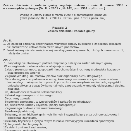
Nabory na wolne stanowiska
Zakres działania i zadania gminy reguluje ustawa z dnia 8 marca 1990 r.
o samorządzie gminnym (Dz. U. z 2001 r., Nr 142, poz. 1591 z późn. zm.)
NASZA GMINA
Wyciąg z ustawy z dnia 8 marca 1990 r. o samorządzie gminnym
Lokalizacja
(tekst jednolity: Dz. U. z 2001 r., Nr 142, poz. 1591 z późn. zm.)
Podstawowe informacje
Rozdział 2
Zakres działania i zadania gminy
Dane statystyczne
Strategia rozwoju
Art. 6.
1. Do zakresu działania gminy należą wszystkie sprawy publiczne o znaczeniu lokalnym,
nie zastrzeżone ustawami na rzecz innych podmiotów.
Związki i stowarzyszenia
2. Jeżeli ustawy nie stanowią inaczej, rozstrzyganie w sprawach, o których mowa w ust. 1,
należy do gminy.
Gminne Spółki
Art. 7.
Mieszkania socjalne
1. Zaspokajanie zbiorowych potrzeb wspólnoty należy do zadań własnych gminy.
W szczególności zadania własne obejmują sprawy:
1) ładu przestrzennego, gospodarki nieruchomościami, ochrony środowiska i przyrody
Gminna Komisja Rozwiązywania Problemów Alkoholowych
oraz gospodarki wodnej,
2) gminnych dróg, uli, mostów, placów oraz organizacji ruchu drogowego,
Raport o stanie Gminy
3) wodociągów i zaopatrzenia w wodę, kanalizacji, usuwania i oczyszczania ścieków
komunalnych, utrzymania czystości i porządku oraz urządzeń sanitarnych, wysypisk i
Rejestr instytucji kultury
unieszkodliwiania odpadów komunalnych, zaopatrzenia w energię elektryczną i cieplną
oraz gaz,
3a) działalności w zakresie telekomunikacji,
Regulamin akcji konkursowej typu krzyżówka
4) lokalnego transportu zbiorowego,
5) ochrony zdrowia,
URZĄD GMINY
6) pomocy społecznej, w tym ośrodków i zakładów opiekuńczych,
6a) wspierania rodziny i systemu pieczy zastępczej,>
Wójt
7) gminnego budownictwa mieszkaniowego,
8) edukacji publicznej,
Zastępca Wójta
9) kultury, w tym bibliotek gminnych i innych instytucji kultury oraz ochrony zabytków i
opieki nad zabytkami,
Urząd gminy
10) kultury fizycznej i turystyki, w tym terenów rekreacyjnych i urządzeń sportowych,
11) targowisk i hal targowych,
12) zieleni gminnej i zadrzewień,
Zadania publiczne
13) cmentarzy gminnych,