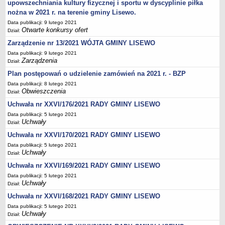
upowszechniania kultury fizycznej i sportu w dyscyplinie piłka
Wzory, druki
nożna w 2021 r. na terenie gminy Lisewo.
Wybory uzupełniające
Data publikacji: 9 lutego 2021
GOSPODARKA ODPADAMI KOMUNALNYMI
Otwarte konkursy ofert
Dział:
Analiza stanu gospodarki odpadami komunalnymi
Zarządzenie nr 13/2021 WÓJTA GMINY LISEWO
OŚWIATA
Data publikacji: 9 lutego 2021
Sprawozdania
Zarządzenia
Dział:
Podstawowa kwota dotacji dla przedszkoli
Plan postępowań o udzielenie zamówień na 2021 r. - BZP
Data publikacji: 8 lutego 2021
SPRAWY DO ZAŁATWIENIA
Obwieszczenia
Dział:
Rejestry, ewidencje i archiwa
Uchwała nr XXVI/176/2021 RADY GMINY LISEWO
Elektroniczna Skrzynka Podawcza
Data publikacji: 5 lutego 2021
Udostępnianie informacji publicznej
Uchwały
Dział:
Urząd Stanu Cywilnego
Uchwała nr XXVI/170/2021 RADY GMINY LISEWO
Data publikacji: 5 lutego 2021
Ewidencja ludności i dowody osobiste
Uchwały
Dział:
Podatki
Uchwała nr XXVI/169/2021 RADY GMINY LISEWO
Zaświadczenia
Data publikacji: 5 lutego 2021
Uchwały
Dział:
Pomoc społeczna
Uchwała nr XXVI/168/2021 RADY GMINY LISEWO
Wsparcie dla rodzin z dziećmi
Data publikacji: 5 lutego 2021
Centralna Ewidencja i Informacja o Działalności Gospodarczej
Uchwały
Dział: