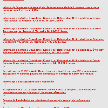
[...]
Nabory na wolne stanowiska
Informacja Obwodowych Komisji ds. Referendum w Gminie Lisewo o rozpoczęciu
NASZA GMINA
pracy w dniu 6 września 2015 r.
[...]
Lokalizacja
Informacja o składzie Obwodowej Komisji ds. Referendum Nr 1 z siedzibą w Szkole
Podstawowe informacje
Podstawowej w Krusinie, Krusin 53, 86-230 Lisewo
[...]
Dane statystyczne
Informacja o składzie Obwodowej Komisji ds. Referendum Nr 2 z siedzibą w Szkole
Podstawowej w Lisewie ul. Toruńska 16, 86-230 Lisewo
Strategia rozwoju
[...]
Związki i stowarzyszenia
Informacja o składzie Obwodowej Komisji ds. Referendum Nr 3 z siedzibą w Gminnym
Gimnazjum w Lisewie, ul. Toruńska 17, 86-230 Lisewo
[...]
Gminne Spółki
Informacja o składzie Obwodowej Komisji ds. Referendum Nr 4 z siedzibą w Świetlicy
Mieszkania socjalne
Środowiskowej w Pniewitem, Pniewite 1, 86-230 Lisewo
[...]
Gminna Komisja Rozwiązywania Problemów Alkoholowych
Informacja o składzie Obwodowej Komisji ds. Referendum Nr 5 z siedzibą w Domu
Pomocy Społecznej w Mgoszczu, Mgoszcz 54, 86-230 Lisewo
Raport o stanie Gminy
[...]
Rejestr instytucji kultury
Zarządzenie nr 61/2015 Wójta Gminy Lisewo z dnia 19 sierpnia 2015 zmieniające
zarządzenie w sprawie powołania obwodowych komisji do spraw referendum
[...]
Regulamin akcji konkursowej typu krzyżówka
Informacja o sporządzeniu spisu wyborców
URZĄD GMINY
[...]
Wójt
Zarządzenie nr 57/2015 Wójta Gminy Lisewo z dnia 11 sierpnia 2015 w sprawie
powołania obwodowych komisji do spraw referendum
Zastępca Wójta
[...]
Urząd gminy
Zgłaszanie kandydatów na członków obwodowych komisji ds. referendum
[...]
Zadania publiczne