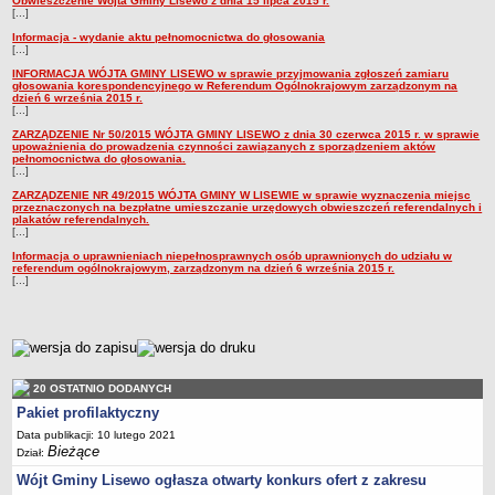
Obwieszczenie Wójta Gminy Lisewo z dnia 15 lipca 2015 r.
[...]
Stan zatrudnienia
Informacja - wydanie aktu pełnomocnictwa do głosowania
Ochrona danych osobowych
[...]
INFORMACJA WÓJTA GMINY LISEWO w sprawie przyjmowania zgłoszeń zamiaru
Klauzule informacyjne
głosowania korespondencyjnego w Referendum Ogólnokrajowym zarządzonym na
dzień 6 września 2015 r.
RADA GMINY
[...]
Transmisja z obrad
ZARZĄDZENIE Nr 50/2015 WÓJTA GMINY LISEWO z dnia 30 czerwca 2015 r. w sprawie
upoważnienia do prowadzenia czynności zawiązanych z sporządzeniem aktów
Posiedzenia
pełnomocnictwa do głosowania.
[...]
Imienny wykaz głosowań radnych
ZARZĄDZENIE NR 49/2015 WÓJTA GMINY W LISEWIE w sprawie wyznaczenia miejsc
przeznaczonych na bezpłatne umieszczanie urzędowych obwieszczeń referendalnych i
Skład Rady
plakatów referendalnych.
[...]
Projekty uchwał
Informacja o uprawnieniach niepełnosprawnych osób uprawnionych do udziału w
referendum ogólnokrajowym, zarządzonym na dzień 6 września 2015 r.
Uchwały
[...]
Uchwały archiwum
Protokoły
metryczka
Deklaracje
Teksty jednolite
20 OSTATNIO DODANYCH
Pakiet profilaktyczny
Ogłoszenia
Data publikacji: 10 lutego 2021
Oświadczenia
Bieżące
Dział:
Interpelacje
Wójt Gminy Lisewo ogłasza otwarty konkurs ofert z zakresu