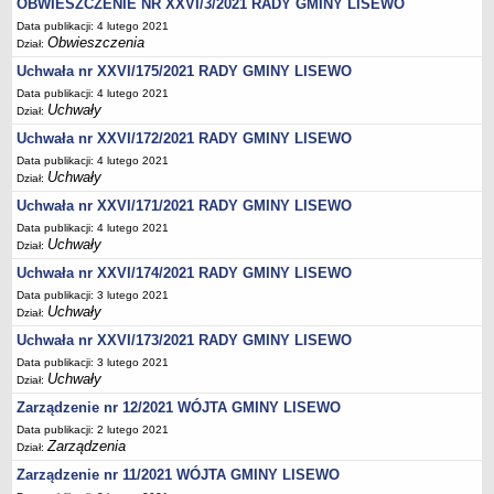
Zezwolenia na sprzedaż napojów alkoholowych
OBWIESZCZENIE NR XXVI/3/2021 RADY GMINY LISEWO
Data publikacji: 4 lutego 2021
Gospodarka komunalna
Obwieszczenia
Dział:
Odpady komunalne
Uchwała nr XXVI/175/2021 RADY GMINY LISEWO
Wpis do RDR w zakresie odbioru odpadów komunalnych
Data publikacji: 4 lutego 2021
Uchwały
Dział:
Zezwolenie na odbiór nieczystości płynnych
Uchwała nr XXVI/172/2021 RADY GMINY LISEWO
Zbiorniki bezodpływowe oraz przydomowe oczyszczalnie ścieków
Data publikacji: 4 lutego 2021
Podziały i rozgraniczenia
Uchwały
Dział:
Zwrot podatku akcyzowego
Uchwała nr XXVI/171/2021 RADY GMINY LISEWO
Data publikacji: 4 lutego 2021
Drogi i komunikacja
Uchwały
Dział:
Zagospodarowanie przestrzenne
Uchwała nr XXVI/174/2021 RADY GMINY LISEWO
Pomoc materialna dla uczniów
Data publikacji: 3 lutego 2021
Uchwały
Dział:
Dofinansowanie pracodawcom kosztów kształcenia młodocianych
pracowników
Uchwała nr XXVI/173/2021 RADY GMINY LISEWO
Data publikacji: 3 lutego 2021
Wynajem nieruchomości pod imprezy rozrywkowe
Uchwały
Dział:
Utylizacja wyrobów azbestowych
Zarządzenie nr 12/2021 WÓJTA GMINY LISEWO
Zarządzanie kryzysowe
Data publikacji: 2 lutego 2021
Zarządzenia
Dział:
PETYCJE
Bieżące
Zarządzenie nr 11/2021 WÓJTA GMINY LISEWO