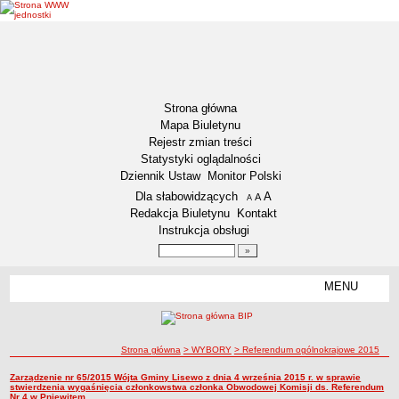
Strona główna
Mapa Biuletynu
Rejestr zmian treści
Statystyki oglądalności
Dziennik Ustaw
Monitor Polski
Menu dodatkowe
Dla słabowidzących
A
powiększ czcionkę
A
standardowy rozmiar czcionki
A
pomniejsz czcionkę
Redakcja Biuletynu
Kontakt
Instrukcja obsługi
Wyszukiwarka artykułów
Szukaj
MENU
Menu
DEKLARACJA DOSTĘPNOŚCI
INFORMACJA DLA OSÓB NIESŁYSZĄCYCH
AKTUALNOŚCI
ścieżka nawigacji
Strona główna
> WYBORY
> Referendum ogólnokrajowe 2015
Ogłoszenia
Referendum ogólnokrajowe 2015
Zarządzenie nr 65/2015 Wójta Gminy Lisewo z dnia 4 września 2015 r. w sprawie
Referendum ogólnokrajowe 2015
stwierdzenia wygaśnięcia członkowstwa członka Obwodowej Komisji ds. Referendum
Obwieszczenia
Nr 4 w Pniewitem.