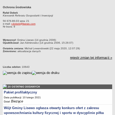
Nabory na wolne stanowiska
Ochrona środowiska
NASZA GMINA
Rafał Dobek
Lokalizacja
Kierownik Referatu Gospodarki i Inwestycji
56 676-86-03 wew. 21
Podstawowe informacje
e-mail:
r.dobek@lisewo.com
Nr biura: 9
Dane statystyczne
Strategia rozwoju
metryczka
Wytworzył:
Gmina Lisewo (14 grudnia 2006)
Związki i stowarzyszenia
Opublikował:
Jan Adminowicz (14 grudnia 2006, 15:26:07)
Gminne Spółki
Ostatnia zmiana:
Michał Lewandowski (22 maja 2020, 12:07:29)
Zmieniono:
aktualizacja danych
Mieszkania socjalne
rejestr zmian tej informacji »
Gminna Komisja Rozwiązywania Problemów Alkoholowych
Liczba odsłon:
10643
Raport o stanie Gminy
Rejestr instytucji kultury
Regulamin akcji konkursowej typu krzyżówka
20 OSTATNIO DODANYCH
URZĄD GMINY
Pakiet profilaktyczny
Wójt
Data publikacji: 10 lutego 2021
Zastępca Wójta
Bieżące
Dział:
Urząd gminy
Wójt Gminy Lisewo ogłasza otwarty konkurs ofert z zakresu
upowszechniania kultury fizycznej i sportu w dyscyplinie piłka
Zadania publiczne