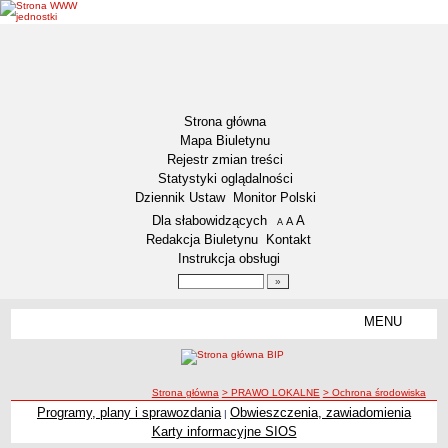
Strona główna
Mapa Biuletynu
Rejestr zmian treści
Statystyki oglądalności
Dziennik Ustaw
Monitor Polski
Menu dodatkowe
Dla słabowidzących
A
powiększ czcionkę
A
standardowy rozmiar czcionki
A
pomniejsz czcionkę
Redakcja Biuletynu
Kontakt
Instrukcja obsługi
Wyszukiwarka artykułów
Szukaj
MENU
Menu
DEKLARACJA DOSTĘPNOŚCI
INFORMACJA DLA OSÓB NIESŁYSZĄCYCH
AKTUALNOŚCI
ścieżka nawigacji
Strona główna
> PRAWO LOKALNE
> Ochrona środowiska
Ogłoszenia
Programy, plany i sprawozdania
Obwieszczenia, zawiadomienia
|
Karty informacyjne SIOS
Obwieszczenia