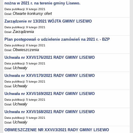
nożna w 2021 r. na terenie gminy Lisewo.
Stan zatrudnienia
Data publikacji: 9 lutego 2021
Ochrona danych osobowych
Otwarte konkursy ofert
Dział:
Klauzule informacyjne
Zarządzenie nr 13/2021 WÓJTA GMINY LISEWO
Data publikacji: 9 lutego 2021
RADA GMINY
Zarządzenia
Dział:
Transmisja z obrad
Plan postępowań o udzielenie zamówień na 2021 r. - BZP
Posiedzenia
Data publikacji: 8 lutego 2021
Imienny wykaz głosowań radnych
Obwieszczenia
Dział:
Skład Rady
Uchwała nr XXVI/176/2021 RADY GMINY LISEWO
Data publikacji: 5 lutego 2021
Projekty uchwał
Uchwały
Dział:
Uchwały
Uchwała nr XXVI/170/2021 RADY GMINY LISEWO
Uchwały archiwum
Data publikacji: 5 lutego 2021
Uchwały
Dział:
Protokoły
Uchwała nr XXVI/169/2021 RADY GMINY LISEWO
Deklaracje
Data publikacji: 5 lutego 2021
Teksty jednolite
Uchwały
Dział:
Ogłoszenia
Uchwała nr XXVI/168/2021 RADY GMINY LISEWO
Data publikacji: 5 lutego 2021
Oświadczenia
Uchwały
Dział:
Interpelacje
OBWIESZCZENIE NR XXVI/3/2021 RADY GMINY LISEWO