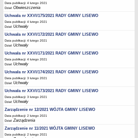
Wzory, druki
Data publikacji: 4 lutego 2021
Obwieszczenia
Dział:
Wybory uzupełniające
Uchwała nr XXVI/175/2021 RADY GMINY LISEWO
GOSPODARKA ODPADAMI KOMUNALNYMI
Data publikacji: 4 lutego 2021
Analiza stanu gospodarki odpadami komunalnymi
Uchwały
Dział:
OŚWIATA
Uchwała nr XXVI/172/2021 RADY GMINY LISEWO
Sprawozdania
Data publikacji: 4 lutego 2021
Podstawowa kwota dotacji dla przedszkoli
Uchwały
Dział:
SPRAWY DO ZAŁATWIENIA
Uchwała nr XXVI/171/2021 RADY GMINY LISEWO
Rejestry, ewidencje i archiwa
Data publikacji: 4 lutego 2021
Uchwały
Dział:
Elektroniczna Skrzynka Podawcza
Uchwała nr XXVI/174/2021 RADY GMINY LISEWO
Udostępnianie informacji publicznej
Data publikacji: 3 lutego 2021
Urząd Stanu Cywilnego
Uchwały
Dział:
Ewidencja ludności i dowody osobiste
Uchwała nr XXVI/173/2021 RADY GMINY LISEWO
Data publikacji: 3 lutego 2021
Podatki
Uchwały
Dział:
Zaświadczenia
Zarządzenie nr 12/2021 WÓJTA GMINY LISEWO
Pomoc społeczna
Data publikacji: 2 lutego 2021
Zarządzenia
Dział:
Wsparcie dla rodzin z dziećmi
Zarządzenie nr 11/2021 WÓJTA GMINY LISEWO
Centralna Ewidencja i Informacja o Działalności Gospodarczej
Data publikacji: 2 lutego 2021