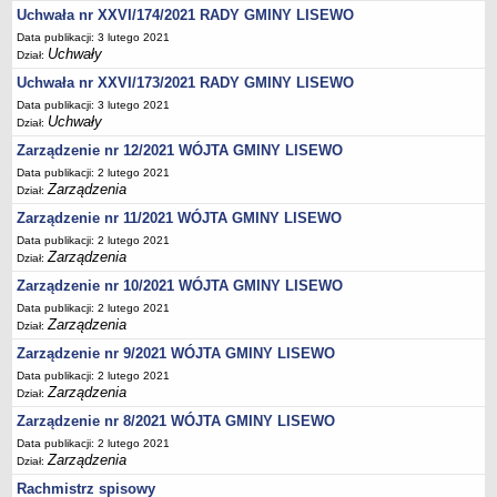
Wzory, druki
Uchwała nr XXVI/174/2021 RADY GMINY LISEWO
Wybory uzupełniające
Data publikacji: 3 lutego 2021
Uchwały
Dział:
GOSPODARKA ODPADAMI KOMUNALNYMI
Uchwała nr XXVI/173/2021 RADY GMINY LISEWO
Analiza stanu gospodarki odpadami komunalnymi
Data publikacji: 3 lutego 2021
OŚWIATA
Uchwały
Dział:
Sprawozdania
Zarządzenie nr 12/2021 WÓJTA GMINY LISEWO
Podstawowa kwota dotacji dla przedszkoli
Data publikacji: 2 lutego 2021
SPRAWY DO ZAŁATWIENIA
Zarządzenia
Dział:
Rejestry, ewidencje i archiwa
Zarządzenie nr 11/2021 WÓJTA GMINY LISEWO
Elektroniczna Skrzynka Podawcza
Data publikacji: 2 lutego 2021
Zarządzenia
Dział:
Udostępnianie informacji publicznej
Zarządzenie nr 10/2021 WÓJTA GMINY LISEWO
Urząd Stanu Cywilnego
Data publikacji: 2 lutego 2021
Zarządzenia
Ewidencja ludności i dowody osobiste
Dział:
Zarządzenie nr 9/2021 WÓJTA GMINY LISEWO
Podatki
Data publikacji: 2 lutego 2021
Zaświadczenia
Zarządzenia
Dział:
Pomoc społeczna
Zarządzenie nr 8/2021 WÓJTA GMINY LISEWO
Wsparcie dla rodzin z dziećmi
Data publikacji: 2 lutego 2021
Zarządzenia
Dział:
Centralna Ewidencja i Informacja o Działalności Gospodarczej
Rachmistrz spisowy