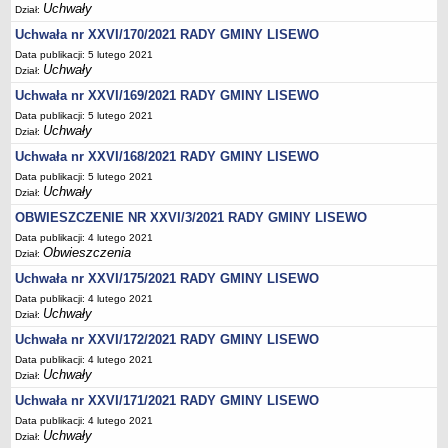
Uchwały
Dział:
Stan zatrudnienia
Uchwała nr XXVI/170/2021 RADY GMINY LISEWO
Ochrona danych osobowych
Data publikacji: 5 lutego 2021
Uchwały
Klauzule informacyjne
Dział:
Uchwała nr XXVI/169/2021 RADY GMINY LISEWO
RADA GMINY
Transmisja z obrad
Data publikacji: 5 lutego 2021
Uchwały
Dział:
Posiedzenia
Uchwała nr XXVI/168/2021 RADY GMINY LISEWO
Imienny wykaz głosowań radnych
Data publikacji: 5 lutego 2021
Uchwały
Skład Rady
Dział:
OBWIESZCZENIE NR XXVI/3/2021 RADY GMINY LISEWO
Projekty uchwał
Data publikacji: 4 lutego 2021
Uchwały
Obwieszczenia
Dział:
Uchwały archiwum
Uchwała nr XXVI/175/2021 RADY GMINY LISEWO
Protokoły
Data publikacji: 4 lutego 2021
Uchwały
Dział:
Deklaracje
Uchwała nr XXVI/172/2021 RADY GMINY LISEWO
Teksty jednolite
Data publikacji: 4 lutego 2021
Uchwały
Ogłoszenia
Dział:
Uchwała nr XXVI/171/2021 RADY GMINY LISEWO
Oświadczenia
Data publikacji: 4 lutego 2021
Interpelacje
Uchwały
Dział: