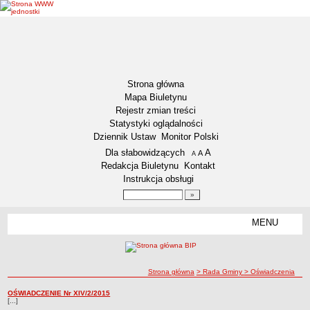
Strona główna
Mapa Biuletynu
Rejestr zmian treści
Statystyki oglądalności
Dziennik Ustaw
Monitor Polski
Menu dodatkowe
Dla słabowidzących
A
powiększ czcionkę
A
standardowy rozmiar czcionki
A
pomniejsz czcionkę
Redakcja Biuletynu
Kontakt
Instrukcja obsługi
Wyszukiwarka artykułów
Szukaj
MENU
Menu
DEKLARACJA DOSTĘPNOŚCI
INFORMACJA DLA OSÓB NIESŁYSZĄCYCH
AKTUALNOŚCI
ścieżka nawigacji
Strona główna
> Rada Gminy
> Oświadczenia
Ogłoszenia
Oświadczenia
OŚWIADCZENIE Nr XIV/2/2015
Oświadczenia
[...]
Obwieszczenia