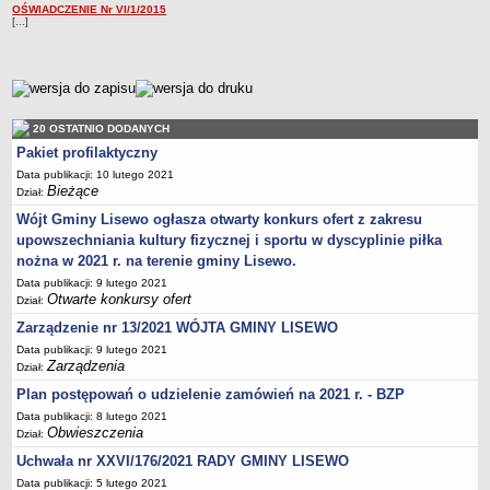
OŚWIADCZENIE Nr VI/1/2015
Nabory na wolne stanowiska
[...]
NASZA GMINA
Lokalizacja
metryczka
Podstawowe informacje
Dane statystyczne
20 OSTATNIO DODANYCH
Strategia rozwoju
Pakiet profilaktyczny
Data publikacji: 10 lutego 2021
Związki i stowarzyszenia
Bieżące
Dział:
Gminne Spółki
Wójt Gminy Lisewo ogłasza otwarty konkurs ofert z zakresu
Mieszkania socjalne
upowszechniania kultury fizycznej i sportu w dyscyplinie piłka
nożna w 2021 r. na terenie gminy Lisewo.
Gminna Komisja Rozwiązywania Problemów Alkoholowych
Data publikacji: 9 lutego 2021
Raport o stanie Gminy
Otwarte konkursy ofert
Dział:
Rejestr instytucji kultury
Zarządzenie nr 13/2021 WÓJTA GMINY LISEWO
Regulamin akcji konkursowej typu krzyżówka
Data publikacji: 9 lutego 2021
Zarządzenia
Dział:
URZĄD GMINY
Plan postępowań o udzielenie zamówień na 2021 r. - BZP
Wójt
Data publikacji: 8 lutego 2021
Zastępca Wójta
Obwieszczenia
Dział:
Urząd gminy
Uchwała nr XXVI/176/2021 RADY GMINY LISEWO
Zadania publiczne
Data publikacji: 5 lutego 2021