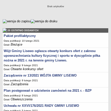
Nabory na wolne stanowiska
Brak artykułów
NASZA GMINA
Lokalizacja
metryczka
Podstawowe informacje
Dane statystyczne
20 OSTATNIO DODANYCH
Strategia rozwoju
Pakiet profilaktyczny
Związki i stowarzyszenia
Data publikacji: 10 lutego 2021
Bieżące
Dział:
Gminne Spółki
Wójt Gminy Lisewo ogłasza otwarty konkurs ofert z zakresu
Mieszkania socjalne
upowszechniania kultury fizycznej i sportu w dyscyplinie piłka
Gminna Komisja Rozwiązywania Problemów Alkoholowych
nożna w 2021 r. na terenie gminy Lisewo.
Data publikacji: 9 lutego 2021
Raport o stanie Gminy
Otwarte konkursy ofert
Dział:
Rejestr instytucji kultury
Zarządzenie nr 13/2021 WÓJTA GMINY LISEWO
Regulamin akcji konkursowej typu krzyżówka
Data publikacji: 9 lutego 2021
Zarządzenia
Dział:
URZĄD GMINY
Wójt
Plan postępowań o udzielenie zamówień na 2021 r. - BZP
Data publikacji: 8 lutego 2021
Zastępca Wójta
Obwieszczenia
Dział:
Urząd gminy
Uchwała nr XXVI/176/2021 RADY GMINY LISEWO
Zadania publiczne
Data publikacji: 5 lutego 2021