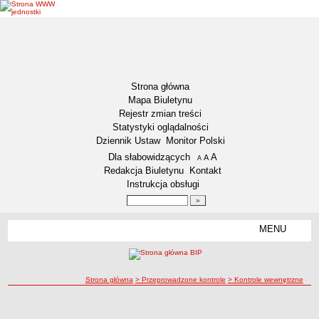
Strona główna
Mapa Biuletynu
Rejestr zmian treści
Statystyki oglądalności
Dziennik Ustaw
Monitor Polski
Menu dodatkowe
Dla słabowidzących
A
powiększ czcionkę
A
standardowy rozmiar czcionki
A
pomniejsz czcionkę
Redakcja Biuletynu
Kontakt
Instrukcja obsługi
Wyszukiwarka artykułów
Szukaj
MENU
Menu
DEKLARACJA DOSTĘPNOŚCI
INFORMACJA DLA OSÓB NIESŁYSZĄCYCH
AKTUALNOŚCI
ścieżka nawigacji
Strona główna
> Przeprowadzone kontrole
> Kontrole wewnętrzne
Ogłoszenia
Kontrole wewnętrzne
Kontrole wewnętrzne
Obwieszczenia