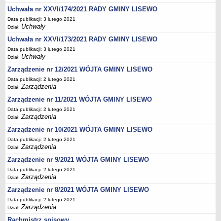
Wzory, druki
Uchwała nr XXVI/174/2021 RADY GMINY LISEWO
Wybory uzupełniające
Data publikacji: 3 lutego 2021
Uchwały
GOSPODARKA ODPADAMI KOMUNALNYMI
Dział:
Analiza stanu gospodarki odpadami komunalnymi
Uchwała nr XXVI/173/2021 RADY GMINY LISEWO
OŚWIATA
Data publikacji: 3 lutego 2021
Uchwały
Dział:
Sprawozdania
Zarządzenie nr 12/2021 WÓJTA GMINY LISEWO
Podstawowa kwota dotacji dla przedszkoli
Data publikacji: 2 lutego 2021
SPRAWY DO ZAŁATWIENIA
Zarządzenia
Dział:
Rejestry, ewidencje i archiwa
Zarządzenie nr 11/2021 WÓJTA GMINY LISEWO
Elektroniczna Skrzynka Podawcza
Data publikacji: 2 lutego 2021
Zarządzenia
Dział:
Udostępnianie informacji publicznej
Zarządzenie nr 10/2021 WÓJTA GMINY LISEWO
Urząd Stanu Cywilnego
Data publikacji: 2 lutego 2021
Ewidencja ludności i dowody osobiste
Zarządzenia
Dział:
Podatki
Zarządzenie nr 9/2021 WÓJTA GMINY LISEWO
Data publikacji: 2 lutego 2021
Zaświadczenia
Zarządzenia
Dział:
Pomoc społeczna
Zarządzenie nr 8/2021 WÓJTA GMINY LISEWO
Wsparcie dla rodzin z dziećmi
Data publikacji: 2 lutego 2021
Zarządzenia
Dział:
Centralna Ewidencja i Informacja o Działalności Gospodarczej
Rachmistrz spisowy