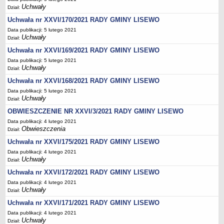
Uchwały
Dział:
Stan zatrudnienia
Uchwała nr XXVI/170/2021 RADY GMINY LISEWO
Ochrona danych osobowych
Data publikacji: 5 lutego 2021
Klauzule informacyjne
Uchwały
Dział:
RADA GMINY
Uchwała nr XXVI/169/2021 RADY GMINY LISEWO
Transmisja z obrad
Data publikacji: 5 lutego 2021
Uchwały
Dział:
Posiedzenia
Uchwała nr XXVI/168/2021 RADY GMINY LISEWO
Imienny wykaz głosowań radnych
Data publikacji: 5 lutego 2021
Skład Rady
Uchwały
Dział:
Projekty uchwał
OBWIESZCZENIE NR XXVI/3/2021 RADY GMINY LISEWO
Data publikacji: 4 lutego 2021
Uchwały
Obwieszczenia
Dział:
Uchwały archiwum
Uchwała nr XXVI/175/2021 RADY GMINY LISEWO
Protokoły
Data publikacji: 4 lutego 2021
Uchwały
Dział:
Deklaracje
Uchwała nr XXVI/172/2021 RADY GMINY LISEWO
Teksty jednolite
Data publikacji: 4 lutego 2021
Ogłoszenia
Uchwały
Dział:
Oświadczenia
Uchwała nr XXVI/171/2021 RADY GMINY LISEWO
Data publikacji: 4 lutego 2021
Interpelacje
Uchwały
Dział: