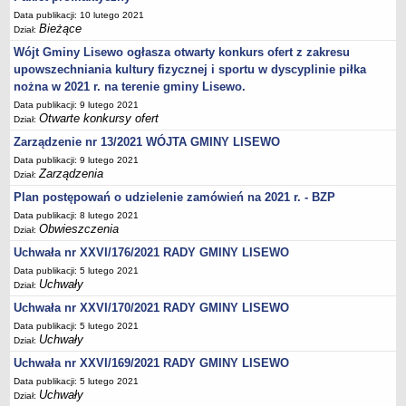
Data publikacji: 10 lutego 2021
Stan zatrudnienia
Bieżące
Dział:
Ochrona danych osobowych
Wójt Gminy Lisewo ogłasza otwarty konkurs ofert z zakresu
Klauzule informacyjne
upowszechniania kultury fizycznej i sportu w dyscyplinie piłka
RADA GMINY
nożna w 2021 r. na terenie gminy Lisewo.
Transmisja z obrad
Data publikacji: 9 lutego 2021
Otwarte konkursy ofert
Dział:
Posiedzenia
Zarządzenie nr 13/2021 WÓJTA GMINY LISEWO
Imienny wykaz głosowań radnych
Data publikacji: 9 lutego 2021
Zarządzenia
Skład Rady
Dział:
Plan postępowań o udzielenie zamówień na 2021 r. - BZP
Projekty uchwał
Data publikacji: 8 lutego 2021
Uchwały
Obwieszczenia
Dział:
Uchwały archiwum
Uchwała nr XXVI/176/2021 RADY GMINY LISEWO
Protokoły
Data publikacji: 5 lutego 2021
Uchwały
Dział:
Deklaracje
Uchwała nr XXVI/170/2021 RADY GMINY LISEWO
Teksty jednolite
Data publikacji: 5 lutego 2021
Uchwały
Ogłoszenia
Dział:
Uchwała nr XXVI/169/2021 RADY GMINY LISEWO
Oświadczenia
Data publikacji: 5 lutego 2021
Interpelacje
Uchwały
Dział: