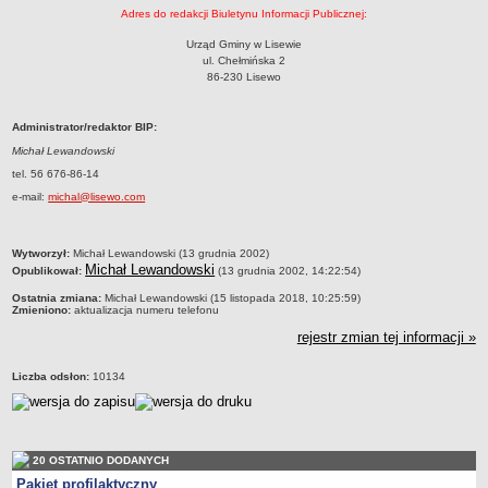
Adres do redakcji Biuletynu Informacji Publicznej:
Nabory na wolne stanowiska
NASZA GMINA
Urząd Gminy w Lisewie
ul. Chełmińska 2
Lokalizacja
86-230 Lisewo
Podstawowe informacje
Dane statystyczne
Administrator/redaktor BIP:
Strategia rozwoju
Michał Lewandowski
tel. 56 676-86-14
Związki i stowarzyszenia
e-mail:
michal@lisewo.com
Gminne Spółki
Mieszkania socjalne
metryczka
Wytworzył:
Michał Lewandowski (13 grudnia 2002)
Gminna Komisja Rozwiązywania Problemów Alkoholowych
Michał Lewandowski
Opublikował:
(13 grudnia 2002, 14:22:54)
Raport o stanie Gminy
Ostatnia zmiana:
Michał Lewandowski (15 listopada 2018, 10:25:59)
Zmieniono:
aktualizacja numeru telefonu
Rejestr instytucji kultury
rejestr zmian tej informacji »
Regulamin akcji konkursowej typu krzyżówka
URZĄD GMINY
Liczba odsłon:
10134
Wójt
Zastępca Wójta
Urząd gminy
20 OSTATNIO DODANYCH
Zadania publiczne
Pakiet profilaktyczny