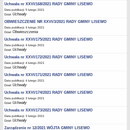
Wzory, druki
Uchwała nr XXVI/168/2021 RADY GMINY LISEWO
Wybory uzupełniające
Data publikacji: 5 lutego 2021
Uchwały
Dział:
GOSPODARKA ODPADAMI KOMUNALNYMI
OBWIESZCZENIE NR XXVI/3/2021 RADY GMINY LISEWO
Analiza stanu gospodarki odpadami komunalnymi
Data publikacji: 4 lutego 2021
OŚWIATA
Obwieszczenia
Dział:
Sprawozdania
Uchwała nr XXVI/175/2021 RADY GMINY LISEWO
Podstawowa kwota dotacji dla przedszkoli
Data publikacji: 4 lutego 2021
SPRAWY DO ZAŁATWIENIA
Uchwały
Dział:
Rejestry, ewidencje i archiwa
Uchwała nr XXVI/172/2021 RADY GMINY LISEWO
Elektroniczna Skrzynka Podawcza
Data publikacji: 4 lutego 2021
Uchwały
Dział:
Udostępnianie informacji publicznej
Uchwała nr XXVI/171/2021 RADY GMINY LISEWO
Urząd Stanu Cywilnego
Data publikacji: 4 lutego 2021
Uchwały
Ewidencja ludności i dowody osobiste
Dział:
Uchwała nr XXVI/174/2021 RADY GMINY LISEWO
Podatki
Data publikacji: 3 lutego 2021
Zaświadczenia
Uchwały
Dział:
Pomoc społeczna
Uchwała nr XXVI/173/2021 RADY GMINY LISEWO
Wsparcie dla rodzin z dziećmi
Data publikacji: 3 lutego 2021
Uchwały
Dział:
Centralna Ewidencja i Informacja o Działalności Gospodarczej
Zarządzenie nr 12/2021 WÓJTA GMINY LISEWO