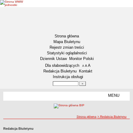
Strona główna
Mapa Biuletynu
Rejestr zmian treści
Statystyki oglądalności
Dziennik Ustaw
Monitor Polski
Menu dodatkowe
Dla słabowidzących
A
powiększ czcionkę
A
standardowy rozmiar czcionki
A
pomniejsz czcionkę
Redakcja Biuletynu
Kontakt
Instrukcja obsługi
Wyszukiwarka artykułów
Szukaj
MENU
Menu
DEKLARACJA DOSTĘPNOŚCI
INFORMACJA DLA OSÓB NIESŁYSZĄCYCH
AKTUALNOŚCI
ścieżka nawigacji
Strona główna
> Redakcja Biuletynu
Ogłoszenia
Redakcja Biuletynu
Obwieszczenia