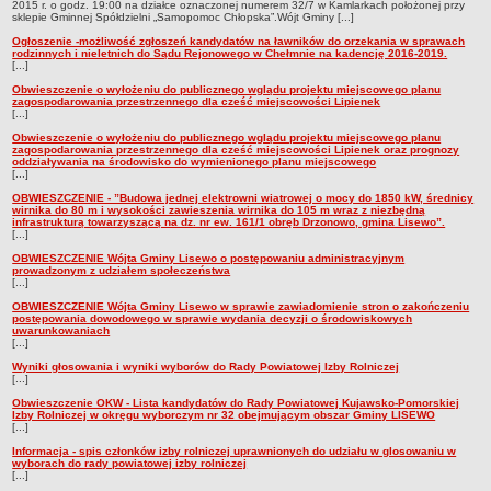
2015 r. o godz. 19:00 na działce oznaczonej numerem 32/7 w Kamlarkach położonej przy
sklepie Gminnej Spółdzielni „Samopomoc Chłopska”.Wójt Gminy [...]
Ogłoszenie -możliwość zgłoszeń kandydatów na ławników do orzekania w sprawach
rodzinnych i nieletnich do Sądu Rejonowego w Chełmnie na kadencję 2016-2019.
[...]
Obwieszczenie o wyłożeniu do publicznego wglądu projektu miejscowego planu
zagospodarowania przestrzennego dla cześć miejscowości Lipienek
[...]
Obwieszczenie o wyłożeniu do publicznego wglądu projektu miejscowego planu
zagospodarowania przestrzennego dla cześć miejscowości Lipienek oraz prognozy
oddziaływania na środowisko do wymienionego planu miejscowego
[...]
OBWIESZCZENIE - ”Budowa jednej elektrowni wiatrowej o mocy do 1850 kW, średnicy
wirnika do 80 m i wysokości zawieszenia wirnika do 105 m wraz z niezbędną
infrastrukturą towarzyszącą na dz. nr ew. 161/1 obręb Drzonowo, gmina Lisewo”.
[...]
OBWIESZCZENIE Wójta Gminy Lisewo o postępowaniu administracyjnym
prowadzonym z udziałem społeczeństwa
[...]
OBWIESZCZENIE Wójta Gminy Lisewo w sprawie zawiadomienie stron o zakończeniu
postępowania dowodowego w sprawie wydania decyzji o środowiskowych
uwarunkowaniach
[...]
Wyniki głosowania i wyniki wyborów do Rady Powiatowej Izby Rolniczej
[...]
Obwieszczenie OKW - Lista kandydatów do Rady Powiatowej Kujawsko-Pomorskiej
Izby Rolniczej w okręgu wyborczym nr 32 obejmującym obszar Gminy LISEWO
[...]
Informacja - spis członków izby rolniczej uprawnionych do udziału w glosowaniu w
wyborach do rady powiatowej izby rolniczej
[...]