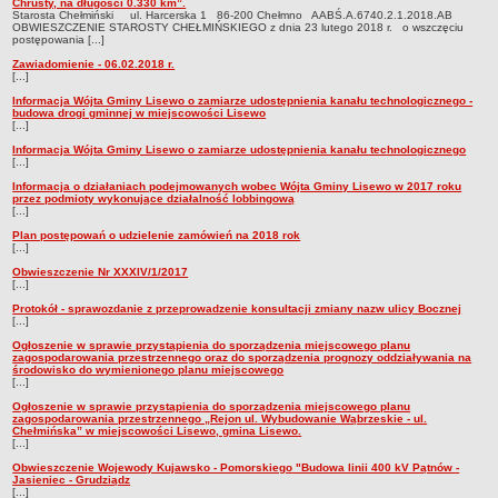
Chrusty, na długości 0.330 km”.
Starosta Chełmiński ul. Harcerska 1 86-200 Chełmno AABŚ.A.6740.2.1.2018.AB
OBWIESZCZENIE STAROSTY CHEŁMIŃSKIEGO z dnia 23 lutego 2018 r. o wszczęciu
postępowania [...]
Zawiadomienie - 06.02.2018 r.
[...]
Informacja Wójta Gminy Lisewo o zamiarze udostępnienia kanału technologicznego -
budowa drogi gminnej w miejscowości Lisewo
[...]
Informacja Wójta Gminy Lisewo o zamiarze udostępnienia kanału technologicznego
[...]
Informacja o działaniach podejmowanych wobec Wójta Gminy Lisewo w 2017 roku
przez podmioty wykonujące działalność lobbingową
[...]
Plan postępowań o udzielenie zamówień na 2018 rok
[...]
Obwieszczenie Nr XXXIV/1/2017
[...]
Protokół - sprawozdanie z przeprowadzenie konsultacji zmiany nazw ulicy Bocznej
[...]
Ogłoszenie w sprawie przystąpienia do sporządzenia miejscowego planu
zagospodarowania przestrzennego oraz do sporządzenia prognozy oddziaływania na
środowisko do wymienionego planu miejscowego
[...]
Ogłoszenie w sprawie przystąpienia do sporządzenia miejscowego planu
zagospodarowania przestrzennego „Rejon ul. Wybudowanie Wąbrzeskie - ul.
Chełmińska” w miejscowości Lisewo, gmina Lisewo.
[...]
Obwieszczenie Wojewody Kujawsko - Pomorskiego "Budowa linii 400 kV Pątnów -
Jasieniec - Grudziądz
[...]