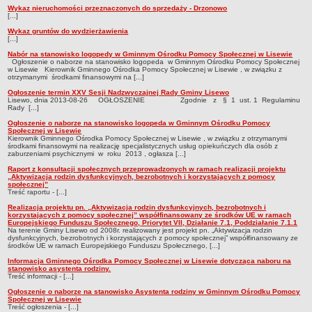
Wykaz nieruchomości przeznaczonych do sprzedaży - Drzonowo
[...]
Wykaz gruntów do wydzierżawienia
[...]
Nabór na stanowisko logopedy w Gminnym Ośrodku Pomocy Społecznej w Lisewie
Ogłoszenie o naborze na stanowisko logopeda w Gminnym Ośrodku Pomocy Społecznej
w Lisewie Kierownik Gminnego Ośrodka Pomocy Społecznej w Lisewie , w związku z
otrzymanymi środkami finansowymi na [...]
Ogłoszenie termin XXV Sesji Nadzwyczajnej Rady Gminy Lisewo
Lisewo, dnia 2013-08-26 OGŁOSZENIE Zgodnie z § 1 ust. 1 Regulaminu
Rady [...]
Ogłoszenie o naborze na stanowisko logopeda w Gminnym Ośrodku Pomocy
Społecznej w Lisewie
Kierownik Gminnego Ośrodka Pomocy Społecznej w Lisewie , w związku z otrzymanymi
środkami finansowymi na realizację specjalistycznych usług opiekuńczych dla osób z
zaburzeniami psychicznymi w roku 2013 , ogłasza [...]
Raport z konsultacji społecznych przeprowadzonych w ramach realizacji projektu
„Aktywizacja rodzin dysfunkcyjnych, bezrobotnych i korzystających z pomocy
społecznej”
Treść raportu - [...]
Realizacja projektu pn. „Aktywizacja rodzin dysfunkcyjnych, bezrobotnych i
korzystających z pomocy społecznej” współfinansowany ze środków UE w ramach
Europejskiego Funduszu Społecznego, Priorytet VII, Działanie 7.1, Poddziałanie 7.1.1
Na terenie Gminy Lisewo od 2008r. realizowany jest projekt pn. „Aktywizacja rodzin
dysfunkcyjnych, bezrobotnych i korzystających z pomocy społecznej” współfinansowany ze
środków UE w ramach Europejskiego Funduszu Społecznego, [...]
Informacja Gminnego Ośrodka Pomocy Społecznej w Lisewie dotycząca naboru na
stanowisko asystenta rodziny.
Treść informacji - [...]
Ogłoszenie o naborze na stanowisko Asystenta rodziny w Gminnym Ośrodku Pomocy
Społecznej w Lisewie
Treść ogłoszenia - [...]