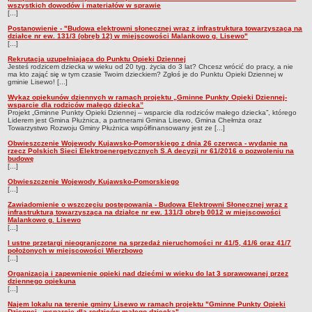
wszystkich dowodów i materiałów w sprawie
PRZEPROWADZONE KONTROLE
[...]
Kontrole zewnętrzne
Postanowienie - "Budowa elektrowni słonecznej wraz z infrastrukturą towarzyszącą na
działce nr ew. 131/3 (obręb 12) w miejscowości Malankowo g. Lisewo"
Kontrole wewnętrzne
[...]
Rekrutacja uzupełniająca do Punktu Opieki Dziennej
Jesteś rodzicem dziecka w wieku od 20 tyg. życia do 3 lat? Chcesz wrócić do pracy, a nie
ma kto zająć się w tym czasie Twoim dzieckiem? Zgłoś je do Punktu Opieki Dziennej w
gminie Lisewo! [...]
Wykaz opiekunów dziennych w ramach projektu „Gminne Punkty Opieki Dziennej-
wsparcie dla rodziców małego dziecka”
Projekt „Gminne Punkty Opieki Dziennej – wsparcie dla rodziców małego dziecka”, którego
Liderem jest Gmina Płużnica, a partnerami Gmina Lisewo, Gmina Chełmża oraz
Towarzystwo Rozwoju Gminy Płużnica współfinansowany jest ze [...]
Obwieszczenie Wojewody Kujawsko-Pomorskiego z dnia 26 czerwca - wydanie na
rzecz Polskich Sieci Elektroenergetycznych S.A decyzji nr 61/2016 o pozwoleniu na
budowę
[...]
Obwieszczenie Wojewody Kujawsko-Pomorskiego
[...]
Zawiadomienie o wszczęciu postępowania - Budowa Elektrowni Słonecznej wraz z
infrastrukturą towarzysząca na działce nr ew. 131/3 obręb 0012 w miejscowości
Malankowo g. Lisewo
[...]
I ustne przetargi nieograniczone na sprzedaż nieruchomości nr 41/5, 41/6 oraz 41/7
położonych w miejscowości Wierzbowo
[...]
Organizacja i zapewnienie opieki nad dziećmi w wieku do lat 3 sprawowanej przez
dziennego opiekuna
[...]
Najem lokalu na terenie gminy Lisewo w ramach projektu "Gminne Punkty Opieki
Dziennej - wsparcie dla rodziców małego dziecka"