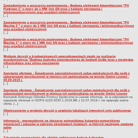
Zezwolenia na sprzedaż napojów alkoholowych
Zawiadomienie o wszczęciu postępowania - Budowa elektrowni fotowoltaicznej "PV
Gospodarka komunalna
Piątkowo 1" o mocy do 1 MW, linii SN wraz z kablami sterowania i
telekomunikacyjnymi oraz urządzeń elektrycznych
[...]
Odpady komunalne
Zawiadomienie o wszczęciu postępowania - Budowa elektrowni fotowoltaicznej "PV
Wpis do RDR w zakresie odbioru odpadów komunalnych
Błachta 2 " o mocy do 1 MW, linii SN wraz z kablami sterowania i telekomunikacyjnymi
oraz urządzeń elektrycznych
Zezwolenie na odbiór nieczystości płynnych
[...]
Zawiadomienie o wszczęciu postępowania - Budowa elektrowni fotowoltaicznej "PV
Zbiorniki bezodpływowe oraz przydomowe oczyszczalnie ścieków
Błachta 1" o mocy do 1 MW, linii SN wraz z kablami sterowania i telekomunikacyjnymi
oraz urządzeń elektrycznych
Podziały i rozgraniczenia
[...]
Zwrot podatku akcyzowego
Wydanie decyzji o środowiskowych uwarunkowaniach zgody na realizację
przedsięwzięcia "Budowa budynku inwentarskiego do hodowli bydła wraz z niezbędną
infrastrukturą oraz silosu paszowego
Drogi i komunikacja
[...]
Zagospodarowanie przestrzenne
Zapytanie ofertowe - Świadczenie specjalistycznych usług opiekuńczych dla osób z
zaburzeniami psychicznymi w miejscu ich zamieszkania na terenie Gminy Lisewo -
09.09.2019 r.
Pomoc materialna dla uczniów
[...]
Dofinansowanie pracodawcom kosztów kształcenia młodocianych
Zapytanie ofertowe - Świadczenie specjalistycznych usług opiekuńczych dla osób z
zaburzeniami psychicznymi w miejscu ich zamieszkania na terenie Gminy Lisewo
pracowników
Kierownik Gminnego Ośrodka Pomocy Społecznej w Lisewie informuje, że w odpowiedzi na
zapytanie ofertowe nr GOPS.4220.5035.1.2019.MK z 22.07.2019 r. nie wpłynęła żadna
Wynajem nieruchomości pod imprezy rozrywkowe
oferta. [...]
Utylizacja wyrobów azbestowych
Obwieszczenie o wydaniu decyzji o ustaleniu lokalizacji inwestycji celu publicznego
[...]
Zarządzanie kryzysowe
Informacja - wprowadzenie na obszarze województwa kujawsko-pomorskiego
ograniczeń i zakazów w zakresie eksploatacji instalacji, w których następuje spalanie
PETYCJE
paliw
[...]
Bieżące
Zakupienie wyposażenia dla obiektu pełniącego funkcje kulturalne