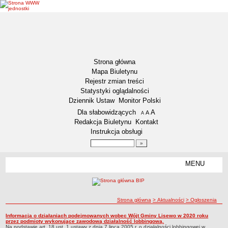
Strona główna
Mapa Biuletynu
Rejestr zmian treści
Statystyki oglądalności
Dziennik Ustaw
Monitor Polski
Menu dodatkowe
Dla słabowidzących
A
powiększ czcionkę
A
standardowy rozmiar czcionki
A
pomniejsz czcionkę
Redakcja Biuletynu
Kontakt
Instrukcja obsługi
Wyszukiwarka artykułów
Szukaj
MENU
Menu
DEKLARACJA DOSTĘPNOŚCI
INFORMACJA DLA OSÓB NIESŁYSZĄCYCH
AKTUALNOŚCI
ścieżka nawigacji
Strona główna
> Aktualności
> Ogłoszenia
Ogłoszenia
Ogłoszenia
Informacja o działaniach podejmowanych wobec Wójt Gminy Lisewo w 2020 roku
Ogłoszenia
przez podmioty wykonujące zawodową działalność lobbingową.
Obwieszczenia
Na podstawie art. 18 ust. 1 ustawy z dnia 7 lipca 2005 r. o działalności lobbingowej w