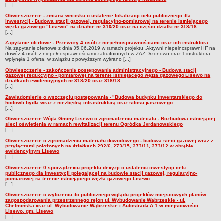
Rozpatrzone
[...]
Informacja roczna
Obwieszczenie - zmiana wniosku o ustalenie lokalizacji celu publicznego dla
inwestycji - Budowa stacji gazowej, regulacyjno-pomiarowej na terenie istniejącego
węzła gazowego "Lisewo" na działce nr 318/20 oraz na części działki nr 318/18
MAJĄTEK I FINANSE
[...]
Budżet
Zapytanie ofertowe - Przewozy 4 osób z niepełnosprawnościami oraz ich instruktora
Na zapytanie ofertowe z dnia 05.06.2019 w ramach projektu „Aktywni niepełnosprawni II” na
Majątek gminy
dowóz 4 osób z niepełnosprawnościami zatrudnionych w ZAZ Drzonowo oraz 1 instruktora
wpłynęła 1 oferta, w związku z powyższym wybrano [...]
Dług publiczny
Obwieszczenie - zakończenie postępowania administracyjnego - Budowa stacji
gazowej redukcyjno - pomiarowej na terenie istniejącego węzła gazowego Lisewo na
Wykaz wydatków
działkach ewidencyjnych nr 318/20 oraz 318/18
[...]
Realizacja inwestycji
Zawiadomienie o wszczęciu postępowania - "Budowa budynku inwentarskiego do
Oferty inwestycyjne
hodowli bydła wraz z niezbędną infrastrukturą oraz silosu paszowego
[...]
Informacje
Obwieszczenie Wójta Gminy Lisewo o zgromadzeniu materiału - Rozbudowa istniejącej
sieci oświetlenia w ramach rewitalizacji terenu Ogródka Jordanowskiego
Sprzedaż i dzierżawa nieruchomości
[...]
PRAWO LOKALNE
Obwieszczenie o zgromadzeniu materiału dowodowego - budowa sieci gazowej wraz z
przyłączami położonych na działkach 292/6, 273/15, 273/13, 273/12 w obrębie
Statut
ewidencyjnym Lisewo
[...]
Stanowiska i opinie
Obwieszczenie 0 sporządzeniu projektu decyzji o ustaleniu inwestycji celu
publicznego dla inwestycji polegającej na budowie stacji gazowej, regulacyjno-
Opłaty i podatki
pomiarowej na terenie istniejącego węzła gazowego Lisewo
[...]
Ochrona środowiska
Obwieszczenie o wyłożeniu do publicznego wglądu projektów miejscowych planów
Programy i zamierzenia
zagospodarowania przestrzennego rejon ul. Wybudowanie Wąbrzeskie - ul.
Chełmińska oraz ul. Wybudowanie Wąbrzeskie i Autostrada A 1 w miejscowości
Lisewo, gm. Lisewo
Plany
[...]