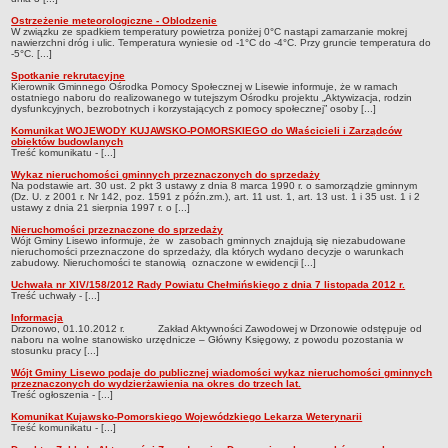
Ostrzeżenie meteorologiczne - Oblodzenie
W związku ze spadkiem temperatury powietrza poniżej 0°C nastąpi zamarzanie mokrej
nawierzchni dróg i ulic. Temperatura wyniesie od -1°C do -4°C. Przy gruncie temperatura do
-5°C. [...]
Spotkanie rekrutacyjne
Kierownik Gminnego Ośrodka Pomocy Społecznej w Lisewie informuje, że w ramach
ostatniego naboru do realizowanego w tutejszym Ośrodku projektu „Aktywizacja, rodzin
dysfunkcyjnych, bezrobotnych i korzystających z pomocy społecznej” osoby [...]
Komunikat WOJEWODY KUJAWSKO-POMORSKIEGO do Właścicieli i Zarządców
obiektów budowlanych
Treść komunikatu - [...]
Wykaz nieruchomości gminnych przeznaczonych do sprzedaży
Na podstawie art. 30 ust. 2 pkt 3 ustawy z dnia 8 marca 1990 r. o samorządzie gminnym
(Dz. U. z 2001 r. Nr 142, poz. 1591 z późn.zm.), art. 11 ust. 1, art. 13 ust. 1 i 35 ust. 1 i 2
ustawy z dnia 21 sierpnia 1997 r. o [...]
Nieruchomości przeznaczone do sprzedaży
Wójt Gminy Lisewo informuje, że w zasobach gminnych znajdują się niezabudowane
nieruchomości przeznaczone do sprzedaży, dla których wydano decyzje o warunkach
zabudowy. Nieruchomości te stanowią oznaczone w ewidencji [...]
Uchwała nr XIV/158/2012 Rady Powiatu Chełmińskiego z dnia 7 listopada 2012 r.
Treść uchwały - [...]
Informacja
Drzonowo, 01.10.2012 r. Zakład Aktywności Zawodowej w Drzonowie odstępuje od
naboru na wolne stanowisko urzędnicze – Główny Księgowy, z powodu pozostania w
stosunku pracy [...]
Wójt Gminy Lisewo podaje do publicznej wiadomości wykaz nieruchomości gminnych
przeznaczonych do wydzierżawienia na okres do trzech lat.
Treść ogłoszenia - [...]
Komunikat Kujawsko-Pomorskiego Wojewódzkiego Lekarza Weterynarii
Treść komunikatu - [...]