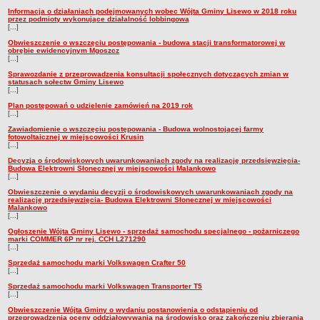
Informacja o działaniach podejmowanych wobec Wójta Gminy Lisewo w 2018 roku
Wybory do Sejmu i do Senatu Rzeczypospolitej Polskiej 2015
przez podmioty wykonujące działalność lobbingową
[...]
Referendum ogólnokrajowe 2015
Obwieszczenie o wszczęciu postępowania - budowa stacji transformatorowej w
obrębie ewidencyjnym Mgoszcz
Wybory ławników 2019
[...]
Prezydent RP 2015
Sprawozdanie z przeprowadzenia konsultacji społecznych dotyczących zmian w
statusach sołectw Gminy Lisewo
[...]
Wybory samorządowe 2014
Plan postępowań o udzielenie zamówień na 2019 rok
Wybory posłów do Parlamentu Europejskiego - 2014
[...]
Parlament RP 2011
Zawiadomienie o wszczęciu postępowania - Budowa wolnostojącej farmy
fotowoltaicznej w miejscowości Krusin
[...]
Samorząd 2010
Decyzja o środowiskowych uwarunkowaniach zgody na realizację przedsięwzięcia-
Prezydent RP 2010
Budowa Elektrowni Słonecznej w miejscowości Malankowo
[...]
Wybory posłów do Parlamentu Europejskiego - 2009
Obwieszczenie o wydaniu decyzji o środowiskowych uwarunkowaniach zgody na
realizację przedsięwzięcia- Budowa Elektrowni Słonecznej w miejscowości
ORGANIZACJE POZARZĄDOWE
Malankowo
[...]
Ogłoszenia
Ogłoszenie Wójta Gminy Lisewo - sprzedaż samochodu specjalnego - pożarniczego
Zadania zlecone
marki COMMER 6P nr rej. CCH L271290
[...]
Otwarte konkursy ofert
Sprzedaż samochodu marki Volkswagen Crafter 50
[...]
Inicjatywa lokalna
Sprzedaż samochodu marki Volkswagen Transporter T5
Sprawozdania
[...]
Program współpracy
Obwieszczenie Wójta Gminy o wydaniu postanowienia o odstąpieniu od
przeprowadzenia oceny oddziałowywania na środowisko oraz zakończeniu zbierania