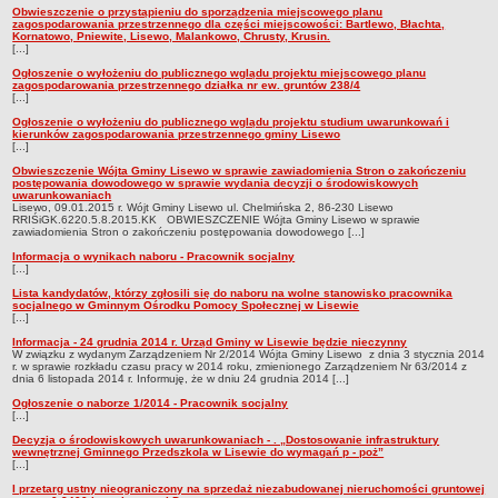
Obwieszczenie o przystąpieniu do sporządzenia miejscowego planu
zagospodarowania przestrzennego dla części miejscowości: Bartlewo, Błachta,
Kornatowo, Pniewite, Lisewo, Malankowo, Chrusty, Krusin.
[...]
Ogłoszenie o wyłożeniu do publicznego wglądu projektu miejscowego planu
zagospodarowania przestrzennego działka nr ew. gruntów 238/4
[...]
Ogłoszenie o wyłożeniu do publicznego wglądu projektu studium uwarunkowań i
kierunków zagospodarowania przestrzennego gminy Lisewo
[...]
Obwieszczenie Wójta Gminy Lisewo w sprawie zawiadomienia Stron o zakończeniu
postępowania dowodowego w sprawie wydania decyzji o środowiskowych
uwarunkowaniach
Lisewo, 09.01.2015 r. Wójt Gminy Lisewo ul. Chelmińska 2, 86-230 Lisewo
RRIŚiGK.6220.5.8.2015.KK OBWIESZCZENIE Wójta Gminy Lisewo w sprawie
zawiadomienia Stron o zakończeniu postępowania dowodowego [...]
Informacja o wynikach naboru - Pracownik socjalny
[...]
Lista kandydatów, którzy zgłosili się do naboru na wolne stanowisko pracownika
socjalnego w Gminnym Ośrodku Pomocy Społecznej w Lisewie
[...]
Informacja - 24 grudnia 2014 r. Urząd Gminy w Lisewie będzie nieczynny
W związku z wydanym Zarządzeniem Nr 2/2014 Wójta Gminy Lisewo z dnia 3 stycznia 2014
r. w sprawie rozkładu czasu pracy w 2014 roku, zmienionego Zarządzeniem Nr 63/2014 z
dnia 6 listopada 2014 r. Informuję, że w dniu 24 grudnia 2014 [...]
Ogłoszenie o naborze 1/2014 - Pracownik socjalny
[...]
Decyzja o środowiskowych uwarunkowaniach - . „Dostosowanie infrastruktury
wewnętrznej Gminnego Przedszkola w Lisewie do wymagań p - poż”
[...]
I przetarg ustny nieograniczony na sprzedaż niezabudowanej nieruchomości gruntowej