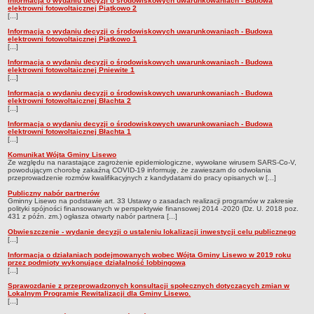
Informacja o wydaniu decyzji o środowiskowych uwarunkowaniach - Budowa
elektrowni fotowoltaicznej Piątkowo 2
Stan zatrudnienia
[...]
Ochrona danych osobowych
Informacja o wydaniu decyzji o środowiskowych uwarunkowaniach - Budowa
elektrowni fotowoltaicznej Piątkowo 1
[...]
Klauzule informacyjne
Informacja o wydaniu decyzji o środowiskowych uwarunkowaniach - Budowa
RADA GMINY
elektrowni fotowoltaicznej Pniewite 1
[...]
Transmisja z obrad
Informacja o wydaniu decyzji o środowiskowych uwarunkowaniach - Budowa
Posiedzenia
elektrowni fotowoltaicznej Błachta 2
[...]
Imienny wykaz głosowań radnych
Informacja o wydaniu decyzji o środowiskowych uwarunkowaniach - Budowa
elektrowni fotowoltaicznej Błachta 1
Skład Rady
[...]
Projekty uchwał
Komunikat Wójta Gminy Lisewo
Ze względu na narastające zagrożenie epidemiologiczne, wywołane wirusem SARS-Co-V,
powodującym chorobę zakaźną COVID-19 informuję, że zawieszam do odwołania
Uchwały
przeprowadzenie rozmów kwalifikacyjnych z kandydatami do pracy opisanych w [...]
Uchwały archiwum
Publiczny nabór partnerów
Gminny Lisewo na podstawie art. 33 Ustawy o zasadach realizacji programów w zakresie
Protokoły
polityki spójności finansowanych w perspektywie finansowej 2014 -2020 (Dz. U. 2018 poz.
431 z późn. zm.) ogłasza otwarty nabór partnera [...]
Deklaracje
Obwieszczenie - wydanie decyzji o ustaleniu lokalizacji inwestycji celu publicznego
[...]
Teksty jednolite
Informacja o działaniach podejmowanych wobec Wójta Gminy Lisewo w 2019 roku
Ogłoszenia
przez podmioty wykonujące działalność lobbingową
[...]
Oświadczenia
Sprawozdanie z przeprowadzonych konsultacji społecznych dotyczących zmian w
Lokalnym Programie Rewitalizacji dla Gminy Lisewo.
Interpelacje
[...]