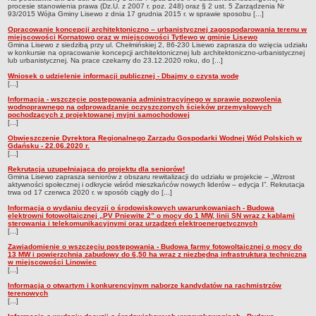
procesie stanowienia prawa (Dz.U. z 2007 r. poz. 248) oraz § 2 ust. 5 Zarządzenia Nr
Nabory na wolne stanowiska
93/2015 Wójta Gminy Lisewo z dnia 17 grudnia 2015 r. w sprawie sposobu [...]
NASZA GMINA
Opracowanie koncepcji architektoniczno – urbanistycznej zagospodarowania terenu w
miejscowości Kornatowo oraz w miejscowości Tytlewo w gminie Lisewo
Lokalizacja
Gmina Lisewo z siedzibą przy ul. Chełmińskiej 2, 86-230 Lisewo zaprasza do wzięcia udziału
w konkursie na opracowanie koncepcji architektonicznej lub architektoniczno-urbanistycznej
Podstawowe informacje
lub urbanistycznej. Na prace czekamy do 23.12.2020 roku, do [...]
Wniosek o udzielenie informacji publicznej - Dbajmy o czystą wodę
Dane statystyczne
[...]
Strategia rozwoju
Informacja - wszczęcie postępowania administracyjnego w sprawie pozwolenia
wodnoprawnego na odprowadzanie oczyszczonych ścieków przemysłowych
Związki i stowarzyszenia
pochodzących z projektowanej myjni samochodowej
[...]
Gminne Spółki
Obwieszczenie Dyrektora Regionalnego Zarządu Gospodarki Wodnej Wód Polskich w
Gdańsku - 22.06.2020 r.
Mieszkania socjalne
[...]
Rekrutacja uzupełniająca do projektu dla seniorów!
Gminna Komisja Rozwiązywania Problemów Alkoholowych
Gmina Lisewo zaprasza seniorów z obszaru rewitalizacji do udziału w projekcie – „Wzrost
aktywności społecznej i odkrycie wśród mieszkańców nowych liderów – edycja I”. Rekrutacja
Raport o stanie Gminy
trwa od 17 czerwca 2020 r. w sposób ciągły do [...]
Rejestr instytucji kultury
Informacja o wydaniu decyzji o środowiskowych uwarunkowaniach - Budowa
elektrowni fotowoltaicznej „PV Pniewite 2” o mocy do 1 MW, linii SN wraz z kablami
sterowania i telekomunikacyjnymi oraz urządzeń elektroenergetycznych
Regulamin akcji konkursowej typu krzyżówka
[...]
URZĄD GMINY
Zawiadomienie o wszczęciu postępowania - Budowa farmy fotowoltaicznej o mocy do
13 MW i powierzchnią zabudowy do 6,50 ha wraz z niezbędną infrastrukturą techniczną
Wójt
w miejscowości Linowiec
[...]
Zastępca Wójta
Informacja o otwartym i konkurencyjnym naborze kandydatów na rachmistrzów
Urząd gminy
terenowych
[...]
Zadania publiczne