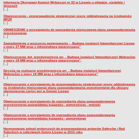
Informacja Okręgowej Komisji Wyborczej nr 32 w Lisewie o składzie, siedzibie i
dyżurach
[...]
Obwieszczenie - przeprowadzenie strategicznej oceny oddziaływania na środowisko
MPZP
[...]
OBWIESZENIE o przystąpieniu do sporządzenia miejscowego planu zagospodarowania
przestrzennego
[...]
Zawiadomienie o wszczęciu postępowania - „Budowa instalacji fotowoltaicznej Lisewo
o mocy 27 MW wraz z infrastrukturą towarzyszącą”
[...]
Obwieszczenie dot. przedsięwzięcia pn: „ Budowa instalacji fotowoltaicznej Wąbrzeźno
o mocy 18 MW wraz z infrastrukturą towarzyszącą”,
[...]
Decyzja na realizację przedsięwzięcia pn: „ Budowa instalacji fotowoltaicznej
Wąbrzeźno o mocy 18 MW wraz z infrastrukturą towarzyszącą”
[...]
Obwieszczenie o przystąpieniu do przeprowadzenia strategicznej oceny oddziaływania
na środowisko miejscowego planu zagospodarowania przestrzennego dla obszaru
obejmującego części wsi w Gminie Lisewo
[...]
Obwieszczenie o przystąpieniu do sporządzenia planu zagospodarowania
przestrzennego województwa kujawsko - pomorskiego - wnioski
[...]
Obwieszczenie o przystąpieniu do sporządzenia planu zagospodarowania
przestrzennego województwa kujawsko - pomorskiego
[...]
Harmonogram zebrań wyborczych do przeprowadzenia wyborów Sołtysów i Rad
Sołeckich w sołectwach Gminy Lisewo w 2015 roku
[...]