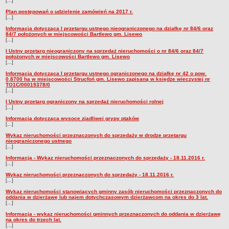
[...]
Plan postępowań o udzielenie zamówień na 2017 r.
[...]
Informacja dotycząca I przetargu ustnego nieograniczonego na działkę nr 84/6 oraz
84/7 położonych w miejscowości Bartlewo gm. Lisewo
[...]
I Ustny przetarg nieograniczony na sprzedaż nieruchomości o nr 84/6 oraz 84/7
położonych w miejscowości Bartlewo gm. Lisewo
[...]
Informacja dotycząca I przetargu ustnego ograniczonego na działkę nr 42 o pow.
0,8700 ha w miejscowości Strucfoń gm. Lisewo zapisaną w księdze wieczystej nr
TO1C/00019378/0
[...]
I Ustny przetarg ograniczony na sprzedaż nieruchomości rolnej
[...]
Informacja dotycząca wysoce zjadliwej grypy ptaków
[...]
Wykaz nieruchomości przeznaczonych do sprzedaży w drodze przetargu
nieograniczonego ustnego
[...]
Informacja - Wykaz nieruchomości przeznaczonych do sprzedaży - 18.11.2016 r.
[...]
Wykaz nieruchomości przeznaczonych do sprzedaży - 18.11.2016 r.
[...]
Wykaz nieruchomości stanowiących gminny zasób nieruchomości przeznaczonych do
oddania w dzierżawę lub najem dotychczasowym dzierżawcom na okres do 3 lat.
[...]
Informacja - wykaz nieruchomości gminnych przeznaczonych do oddania w dzierżawę
na okres do trzech lat.
[...]