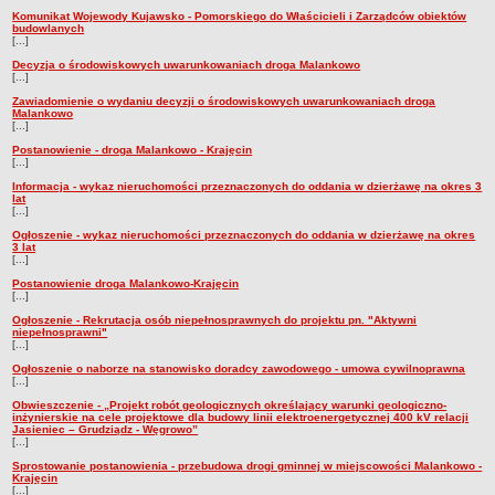
Komunikat Wojewody Kujawsko - Pomorskiego do Właścicieli i Zarządców obiektów
budowlanych
[...]
Decyzja o środowiskowych uwarunkowaniach droga Malankowo
[...]
Zawiadomienie o wydaniu decyzji o środowiskowych uwarunkowaniach droga
Malankowo
[...]
Postanowienie - droga Malankowo - Krajęcin
[...]
Informacja - wykaz nieruchomości przeznaczonych do oddania w dzierżawę na okres 3
lat
[...]
Ogłoszenie - wykaz nieruchomości przeznaczonych do oddania w dzierżawę na okres
3 lat
[...]
Postanowienie droga Malankowo-Krajęcin
[...]
Ogłoszenie - Rekrutacja osób niepełnosprawnych do projektu pn. "Aktywni
niepełnosprawni"
[...]
Ogłoszenie o naborze na stanowisko doradcy zawodowego - umowa cywilnoprawna
[...]
Obwieszczenie - „Projekt robót geologicznych określający warunki geologiczno-
inżynierskie na cele projektowe dla budowy linii elektroenergetycznej 400 kV relacji
Jasieniec – Grudziądz - Węgrowo”
[...]
Sprostowanie postanowienia - przebudowa drogi gminnej w miejscowości Malankowo -
Krajęcin
[...]