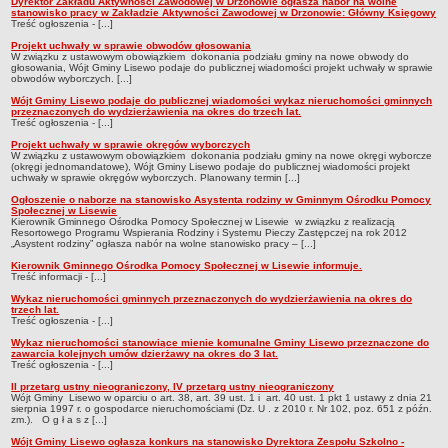
Dyrektor Zakładu Aktywności Zawodowej w Drzonowie ogłasza nabór na wolne
stanowisko pracy w Zakładzie Aktywności Zawodowej w Drzonowie: Główny Księgowy
Treść ogłoszenia - [...]
Projekt uchwały w sprawie obwodów głosowania
W związku z ustawowym obowiązkiem dokonania podziału gminy na nowe obwody do
głosowania, Wójt Gminy Lisewo podaje do publicznej wiadomości projekt uchwały w sprawie
obwodów wyborczych. [...]
Wójt Gminy Lisewo podaje do publicznej wiadomości wykaz nieruchomości gminnych
przeznaczonych do wydzierżawienia na okres do trzech lat.
Treść ogłoszenia - [...]
Projekt uchwały w sprawie okręgów wyborczych
W związku z ustawowym obowiązkiem dokonania podziału gminy na nowe okręgi wyborcze
(okręgi jednomandatowe), Wójt Gminy Lisewo podaje do publicznej wiadomości projekt
uchwały w sprawie okręgów wyborczych. Planowany termin [...]
Ogłoszenie o naborze na stanowisko Asystenta rodziny w Gminnym Ośrodku Pomocy
Społecznej w Lisewie
Kierownik Gminnego Ośrodka Pomocy Społecznej w Lisewie w związku z realizacją
Resortowego Programu Wspierania Rodziny i Systemu Pieczy Zastępczej na rok 2012
„Asystent rodziny” ogłasza nabór na wolne stanowisko pracy – [...]
Kierownik Gminnego Ośrodka Pomocy Społecznej w Lisewie informuje.
Treść informacji - [...]
Wykaz nieruchomości gminnych przeznaczonych do wydzierżawienia na okres do
trzech lat.
Treść ogłoszenia - [...]
Wykaz nieruchomości stanowiące mienie komunalne Gminy Lisewo przeznaczone do
zawarcia kolejnych umów dzierżawy na okres do 3 lat.
Treść ogłoszenia - [...]
II przetarg ustny nieograniczony, IV przetarg ustny nieograniczony
Wójt Gminy Lisewo w oparciu o art. 38, art. 39 ust. 1 i art. 40 ust. 1 pkt 1 ustawy z dnia 21
sierpnia 1997 r. o gospodarce nieruchomościami (Dz. U . z 2010 r. Nr 102, poz. 651 z późn.
zm.). O g ł a s z [...]
Wójt Gminy Lisewo ogłasza konkurs na stanowisko Dyrektora Zespołu Szkolno -