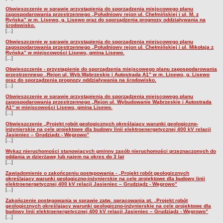
Obwieszczenie w sprawie przystąpienia do sporządzenia miejscowego planu
zagospodarowania przestrzennego „Południowy rejon ul. Chełmińskiej i ul. M. z
Ryńska” w m. Lisewo, g. Lisewo oraz do sporządzenia prognozy oddziaływania na
środowisko.
[...]
Obwieszczenie w sprawie przystąpienia do sporządzenia miejscowego planu
zagospodarowania przestrzennego „Południowy rejon ul. Chełmińskiej i ul. Mikołaja z
Ryńska” w miejscowości Lisewo, gmina Lisewo.
[...]
Obwieszczenie - przystąpienie do sporządzenia miejscowego planu zagospodarowania
przestrzennego „Rejon ul. Wyb.Wąbrzeskie i Autostrada A1” w m. Lisewo, g. Lisewo
oraz do sporządzenia prognozy oddziaływania na środowisko.
[...]
Obwieszczenie w sprawie przystąpienia do sporządzenia miejscowego planu
zagospodarowania przestrzennego „Rejon ul. Wybudowanie Wąbrzeskie i Autostrada
A1” w miejscowości Lisewo, gmina Lisewo.
[...]
Obwieszczenie „Projekt robót geologicznych określający warunki geologiczno-
inżynierskie na cele projektowe dla budowy linii elektroenergetycznej 400 kV relacji
Jasieniec – Grudziądz - Węgrowo”
[...]
Wykaz nieruchomości stanowiących gminny zasób nieruchomości przeznaczonych do
oddania w dzierżawę lub najem na okres do 3 lat
[...]
Zawiadomienie o zakończeniu postępowania - „Projekt robót geologicznych
określający warunki geologiczno-inżynierskie na cele projektowe dla budowy linii
elektroenergetycznej 400 kV relacji Jasieniec – Grudziądz - Węgrowo”
[...]
Zakończenie postępowania w sprawie zatw. opracowania pt. „Projekt robót
geologicznych określający warunki geologiczno-inżynierskie na cele projektowe dla
budowy linii elektroenergetycznej 400 kV relacji Jasieniec – Grudziądz - Węgrowo”
[...]