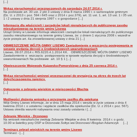
[...]
Wykaz nieruchomości przeznaczonych do sprzedaży 24.07.2014 r.
Na podstawie art. 30 ust. 2 pkt 3 ustawy z dnia 8 marca 1990 r. o samorządzie gminnym
(Dz. U. z 2013 r. poz. 594 i 645 oraz z 2014 r. poz.379), art. 11 ust. 1, art. 13 ust. 1 i 35 ust.
1 i 2 ustawy z dnia 21 sierpnia 1997 r. o gospodarce [...]
Informacja dla właścicieli i zarządców lokali nienależących do publicznego zasobu
mieszkaniowego na terenie gminy Lisewa
Urząd Gminy w Lisewie informuje właścicieli i zarządców lokali nienależących do publicznego
zasobu mieszkaniowego na terenie gminy Lisewa, że: z dniem 1 stycznia 2008 r. wszedł w
życie przepis art. 4a znowelizowanej ustawy z dnia 21 [...]
OBWIESZCZENIE WÓJTA GMINY LISEWO Zawiadomienie o wszczęciu postępowania w
sprawie wydania decyzji o środowiskowych uwarunkowaniach
Lisewo, 09.07.2014 r. RIŚ.6220.4.1.2014 KK. OBWIESZCZENIE WÓJTA GMINY LISEWO
Zawiadomienie o wszczęciu postępowania w sprawie wydania decyzji o środowiskowych
uwarunkowaniach Na podstawie art. 10 § 1 [...]
Obwieszczenie Wojewody Kujawsko-Pomorskiego z dnia 25 czerwca 2014 r.
[...]
Wykaz nieruchomości gminnej przeznaczonej do wynajęcia na okres do trzech lat
dotychczasowemu najemcy.
[...]
Ogłoszenie o zebraniu wiejskim w miejscowości Błachta
[...]
Możliwości złożenia wniosku o przyznanie zasiłku dla opiekuna
Wójt Gminy Lisewo informuje, że w dniu 15 maja 2014 r. weszła w życie ustawa z dnia 4
kwietnia 2014 r. o ustaleniu i wypłacie zasiłków dla opiekunów (Dz. U. z 2014 r. poz. 567).
Ustawa określa warunki nabywania oraz zasady ustalania i [...]
Zebranie Wiejskie - Drzonowo
Na wniosek mieszkańców zwołuję Zebranie Wiejskie w dniu 8 kwietnia 2014 r. o godz.
10.00 w świetlicy przy OSP w Drzonowie.Sołtys wsi Drzonowo/-/Bogdan Adamczyk [...]
Terminarz zebrań wiejskich na terenie gminy Lisewo
Terminarz - [...]