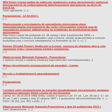
Wójt Gminy Lisewo podaje do publicznej wiadomości wykaz nieruchomości gminnych
przeznaczonych do wydzierżawienia dotychczasowym dzierżawcom na okres do
trzech lat.
Treść ogłoszenia - [...]
Postanowienie - 12.04.2014 r.
[...]
Obwieszczenie o przystąpieniu do sporządzenia miejscowego planu
zagospodarowania przestrzennego dla części miejscowości Lipienek oraz do
sporządzenia prognozy oddziaływania na środowisko do wymienionego planu
miejscowego.
Wójt Gminy Lisewo Na podstawie art. 39 ustawy z dnia 3 października 2008 r. o
udostępnianiu informacji o środowisku i jego ochronie, udziale społeczeństwa w ochronie
środowiska oraz o ocenach oddziaływania na środowisko (tj. Dz. U. z [...]
Gminny Ośrodek Pomocy Społecznej w Lisewie, zaprasza do składania ofert w celu
rozeznania rynku i oszacowania wartości zamówienia.
[...]
Obwieszczenie Wojewody Kujawsko - Pomorskiego
o wydaniu decyzji o ustaleniu lokalizacji regionalnej sieci szerokopasmowej [...]
Wykaz nieruchomości przeznaczonych do sprzedaży - Lisewo
[...]
Decyzja o środowiskowych uwarunkowaniach
[...]
Postanowienie
[...]
I przetarg ustny nieograniczony na sprzedaż niezabudowanej nieruchomości gruntowej
stanowiącej własność Gminy Lisewo we wsi Drzonowo
Lisewo, dn. 28.10.2013 r.Wójt Gminy Lisewo w oparciu o art. 37 ust. 1,art. 38 ust.1 i 2 i art.
40 ust. 1 pkt 1 ustawy z dnia 21 sierpnia 1997 r. o gospodarce nieruchomościami (Dz. U . z
2010 r. Nr 102, poz. 651 z późn. [...]
Obwieszczenie Wojewody Kujawsko-Pomorskiego z dnia 24 października 2013 r.
Treść obwieszczenia - [...]