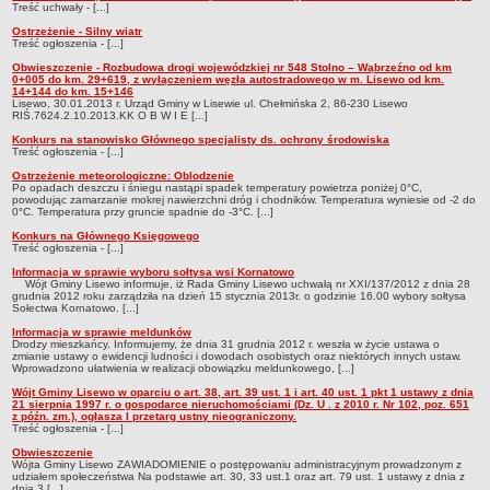
Treść uchwały - [...]
Ostrzeżenie - Silny wiatr
Treść ogłoszenia - [...]
Obwieszczenie - Rozbudowa drogi wojewódzkiej nr 548 Stolno – Wąbrzeźno od km
0+005 do km. 29+619, z wyłączeniem węzła autostradowego w m. Lisewo od km.
14+144 do km. 15+146
Lisewo, 30.01.2013 r. Urząd Gminy w Lisewie ul. Chełmińska 2, 86-230 Lisewo
RIŚ.7624.2.10.2013.KK O B W I E [...]
Konkurs na stanowisko Głównego specjalisty ds. ochrony środowiska
Treść ogłoszenia - [...]
Ostrzeżenie meteorologiczne: Oblodzenie
Po opadach deszczu i śniegu nastąpi spadek temperatury powietrza poniżej 0°C,
powodując zamarzanie mokrej nawierzchni dróg i chodników. Temperatura wyniesie od -2 do
0°C. Temperatura przy gruncie spadnie do -3°C. [...]
Konkurs na Głównego Księgowego
Treść ogłoszenia - [...]
Informacja w sprawie wyboru sołtysa wsi Kornatowo
Wójt Gminy Lisewo informuje, iż Rada Gminy Lisewo uchwałą nr XXI/137/2012 z dnia 28
grudnia 2012 roku zarządziła na dzień 15 stycznia 2013r. o godzinie 16.00 wybory sołtysa
Sołectwa Kornatowo. [...]
Informacja w sprawie meldunków
Drodzy mieszkańcy. Informujemy, że dnia 31 grudnia 2012 r. weszła w życie ustawa o
zmianie ustawy o ewidencji ludności i dowodach osobistych oraz niektórych innych ustaw.
Wprowadzono ułatwienia w realizacji obowiązku meldunkowego, [...]
Wójt Gminy Lisewo w oparciu o art. 38, art. 39 ust. 1 i art. 40 ust. 1 pkt 1 ustawy z dnia
21 sierpnia 1997 r. o gospodarce nieruchomościami (Dz. U . z 2010 r. Nr 102, poz. 651
z późn. zm.), ogłasza I przetarg ustny nieograniczony.
Treść ogłoszenia - [...]
Obwieszczenie
Wójta Gminy Lisewo ZAWIADOMIENIE o postępowaniu administracyjnym prowadzonym z
udziałem społeczeństwa Na podstawie art. 30, 33 ust.1 oraz art. 79 ust. 1 ustawy z dnia z
dnia 3 [...]