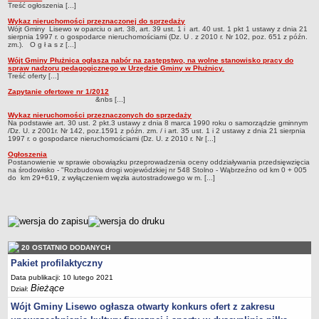
Treść ogłoszenia [...]
Wykaz nieruchomości przeznaczonej do sprzedaży
Wójt Gminy Lisewo w oparciu o art. 38, art. 39 ust. 1 i art. 40 ust. 1 pkt 1 ustawy z dnia 21
sierpnia 1997 r. o gospodarce nieruchomościami (Dz. U . z 2010 r. Nr 102, poz. 651 z późn.
zm.). O g ł a s z [...]
Wójt Gminy Płużnica ogłasza nabór na zastępstwo, na wolne stanowisko pracy do
spraw nadzoru pedagogicznego w Urzędzie Gminy w Płużnicy.
Treść oferty [...]
Zapytanie ofertowe nr 1/2012
&nbs [...]
Wykaz nieruchomości przeznaczonych do sprzedaży
Na podstawie art. 30 ust. 2 pkt.3 ustawy z dnia 8 marca 1990 roku o samorządzie gminnym
/Dz. U. z 2001r. Nr 142, poz.1591 z późn. zm. / i art. 35 ust. 1 i 2 ustawy z dnia 21 sierpnia
1997 r. o gospodarce nieruchomościami (Dz. U. z 2010 r. Nr [...]
Ogłoszenia
Postanowienie w sprawie obowiązku przeprowadzenia oceny oddziaływania przedsięwzięcia
na środowisko - "Rozbudowa drogi wojewódzkiej nr 548 Stolno - Wąbrzeźno od km 0 + 005
do km 29+619, z wyłączeniem węzła autostradowego w m. [...]
metryczka
20 OSTATNIO DODANYCH
Pakiet profilaktyczny
Data publikacji: 10 lutego 2021
Bieżące
Dział:
Wójt Gminy Lisewo ogłasza otwarty konkurs ofert z zakresu