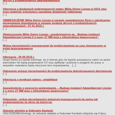
decyzji o środowiskowych uwarunkowaniach
[...]
Informacja o działaniach podejmowanych wobec Wójta Gminy Lisewo w 2015 roku
przez podmioty wykonujące zawodową działalność lobbingową
[...]
OBWIESZCZENIE Wójta Gminy Lisewo w sprawie zawiadomienia Stron o zakończeniu
postępowania dowodowego w sprawie wydania decyzji o środowiskowych
uwarunkowaniach - 27.01.2016 r.
[...]
Obwieszczenie Wójta Gminy Lisewo - przedsięwzięcie pn. „Budowa instalacji
fotowoltaicznej Lisewo 2 o mocy 27 MW wraz z infrastrukturą towarzyszącą”.
[...]
Wykaz nieruchomości przeznaczonej do wydzierżawienia na czas nieoznaczony w
trybie bezprzetargowym
[...]
Informacja - 30.09.2015 r.
Urząd Gminy w Lisewie informuje, że w okresie gdy nie będzie prowadzony nabór na wolne
stanowisko nie będą przyjmowane CV oraz aplikacje i podania o przyjęcie do pracy, a
wszystkie nadesłane będą niszczone bez rozpatrywania. [...]
Ogłoszenie wykazu nieruchomości do wydzierżawienia dotychczasowym dzierżawcom
[...]
Informacja o wynikach naboru - rehabilitant
[...]
Zawiadomienie o wszczęciu postępowania - „Budowa instalacji fotowoltaicznej Lisewo
2 o mocy 27 MW wraz z infrastrukturą towarzyszącą”
[...]
Ogłoszenie - wykaz nieruchomości gminnych przeznaczonych do najmu lub
wydzierżawienia na okres do trzech lat.
[...]
Zebranie wiejskie w Sołectwie Kamlarki
OGŁOSZENIEInformuję, że zebranie wiejskie w Sołectwie Kamlarki odbędzie się 9 lipca