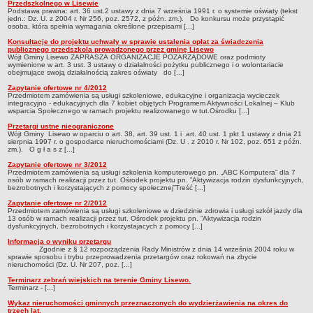
Przedszkolnego w Lisewie
Podstawa prawna: art. 36 ust.2 ustawy z dnia 7 września 1991 r. o systemie oświaty (tekst
jedn.: Dz. U. z 2004 r. Nr 256, poz. 2572, z późn. zm.). Do konkursu może przystąpić
osoba, która spełnia wymagania określone przepisami [...]
Konsultacje do projektu uchwały w sprawie ustalenia opłat za świadczenia
publicznego przedszkola prowadzonego przez gminę Lisewo
Wójt Gminy Lisewo ZAPRASZA ORGANIZACJE POZARZĄDOWE oraz podmioty
wymienione w art. 3 ust. 3 ustawy o działalności pożytku publicznego i o wolontariacie
obejmujące swoją działalnością zakres oświaty do [...]
Zapytanie ofertowe nr 4/2012
Przedmiotem zamówienia są usługi szkoleniowe, edukacyjne i organizacja wycieczek
integracyjno - edukacyjnych dla 7 kobiet objętych Programem Aktywności Lokalnej – Klub
wsparcia Społecznego w ramach projektu realizowanego w tut.Ośrodku [...]
Przetargi ustne nieograniczone
Wójt Gminy Lisewo w oparciu o art. 38, art. 39 ust. 1 i art. 40 ust. 1 pkt 1 ustawy z dnia 21
sierpnia 1997 r. o gospodarce nieruchomościami (Dz. U . z 2010 r. Nr 102, poz. 651 z późn.
zm.). O g ł a s z [...]
Zapytanie ofertowe nr 3/2012
Przedmiotem zamówienia są usługi szkolenia komputerowego pn. „ABC Komputera” dla 7
osób w ramach realizacji przez tut. Ośrodek projektu pn. ”Aktywizacja rodzin dysfunkcyjnych,
bezrobotnych i korzystających z pomocy społecznej”Treść [...]
Zapytanie ofertowe nr 2/2012
Przedmiotem zamówienia są usługi szkoleniowe w dziedzinie zdrowia i usługi szkół jazdy dla
13 osób w ramach realizacji przez tut. Ośrodek projektu pn. ”Aktywizacja rodzin
dysfunkcyjnych, bezrobotnych i korzystajacych z pomocy [...]
Informacja o wyniku przetargu
Zgodnie z § 12 rozporządzenia Rady Ministrów z dnia 14 września 2004 roku w
sprawie sposobu i trybu przeprowadzenia przetargów oraz rokowań na zbycie
nieruchomości (Dz. U. Nr 207, poz. [...]
Terminarz zebrań wiejskich na terenie Gminy Lisewo.
Terminarz - [...]
Wykaz nieruchomości gminnych przeznaczonych do wydzierżawienia na okres do
trzech lat.