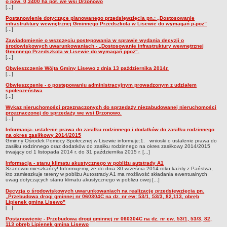
o pow. 0,3400 ha poł. we wsi Drzonowo
[...]
Postanowienie dotyczące planowanego przedsięwzięcia pn.: „Dostosowanie
infrastruktury wewnętrznej Gminnego Przedszkola w Lisewie do wymagań p-poż”
[...]
Zawiadomienie o wszczęciu postępowania w sprawie wydania decyzji o
środowiskowych uwarunkowaniach - „Dostosowanie infrastruktury wewnętrznej
Gminnego Przedszkola w Lisewie do wymagań ppoż".
[...]
Obwieszczenie Wójta Gminy Lisewo z dnia 13 października 2014r.
[...]
Obwieszczenie - o postępowaniu administracyjnym prowadzonym z udziałem
społeczeństwa
[...]
Wykaz nieruchomości przeznaczonych do sprzedaży niezabudowanej nieruchomości
przeznaczonej do sprzedaży we wsi Drzonowo.
[...]
Informacja- ustalenie prawa do zasiłku rodzinnego i dodatków do zasiłku rodzinnego
na okres zasiłkowy 2014/2015
Gminny Ośrodek Pomocy Społecznej w Lisewie informuje:1. wnioski o ustalenie prawa do
zasiłku rodzinnego oraz dodatków do zasiłku rodzinnego na okres zasiłkowy 2014/2015
trwający od 1 listopada 2014 r. do 31 października 2015 r. [...]
Informacja - stanu klimatu akustycznego w pobliżu autstrady A1
Szanowni mieszkańcy! Informujemy, że do dnia 30 września 2014 roku każdy z Państwa,
kto zamieszkuje tereny w pobliżu Autostrady A1 ma możliwość składania ewentualnych
uwag dotyczących stanu klimatu akustycznego w pobliżu owej [...]
Decyzja o środowiskowych uwarunkowaniach na realizację przedsięwzięcia pn.
„Przebudowa drogi gminnej nr 060304C na dz. nr ew: 53/1, 53/3, 82,113, obręb
Lipienek gmina Lisewo”
[...]
Postanowienie - Przebudowa drogi gminnej nr 060304C na dz. nr ew. 53/1, 53/3, 82,
113 obręb Lipienek gmina Lisewo