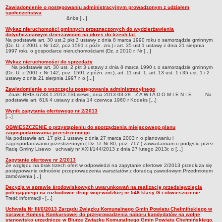
Zawiadomienie o postępowaniu administracyjnym prowadzonym z udziałem
społeczeństwa
&nbs [...]
Wykaz nieruchomości gminnych przeznaczonych do wydzierżawienia
dotychczasowym dzierżawcom na okres do trzech lat.
Na podstawie art. 30 ust.2 pkt.3 ustawy z dnia 8 marca 1990 roku o samorządzie gminnym
(Dz. U. z 2001 r. Nr 142, poz.1591 z późn. zm.) i art. 35 ust.1 ustawy z dnia 21 sierpnia
1997 roku o gospodarce nieruchomościami (Dz. z 2010 r. Nr [...]
Wykaz nieruchomości do sprzedaży
Na podstawie art. 30 ust. 2 pkt 3 ustawy z dnia 8 marca 1990 r. o samorządzie gminnym
(Dz. U. z 2001 r. Nr 142, poz. 1591 z późn. zm.), art. 11 ust. 1, art. 13 ust. 1 i 35 ust. 1 i 2
ustawy z dnia 21 sierpnia 1997 r. o [...]
Zawiadomienie o wszczęciu postępowania administracyjnego
Znak: RRIŚ.6733.1.2013.TSLisewo, dnia 2013-03-28 Z A W I A D O M I E N I E Na
podstawie art. 61§ 4 ustawy z dnia 14 czerwca 1960 r Kodeks [...]
Wynik zapytania ofertowego nr 2/2013
[...]
OBWIESZCZENIE o przystąpieniu do sporządzenia miejscowego planu
zagospodarowania przestrzennego
Na podstawie art. 17 pkt 1 ustawy z dnia 27 marca 2003 r. o planowaniu i
zagospodarowaniu przestrzennym ( Dz. U. Nr 80, poz. 717 ) zawiadamiam o podjęciu przez
Radę Gminy Lisewo uchwały nr XXII/144/2013 z dnia 27 lutego 2013r. o [...]
Zapytanie ofertowe nr 2/2013
Ze względu na brak trzech ofert w odpowiedzi na zapytanie ofertowe 2/2013 przedłuża się
postępowanie odnośnie przeprowadzenia warsztatów z doradcą zawodowym.Przedmiotem
zamówienia [...]
Decyzja w sprawie środowiskowych uwarunkowań na realizację przedsięwzięcia
polegającego na rozbudowie drogi wojewódzkiej nr 548 klasy G i obwieszczenie.
Treść informacji - [...]
Uchwała Nr III/6/2013 Zarządu Związku Komunalnego Gmin Powiatu Chełmińskiego w
sprawie Komisji Konkursowej do przeprowadzenia naboru kandydatów na wolne
stanowisko urzędnicze w Biurze Związku Komunalnego Gmin Powiatu Chełmińskiego.