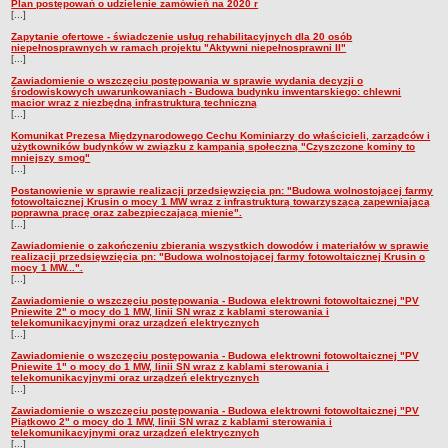
Plan postępowań o udzielenie zamówień na 2020 r
Wzory, druki
[...]
Wybory uzupełniające
Zapytanie ofertowe - świadczenie usług rehabilitacyjnych dla 20 osób
niepełnosprawnych w ramach projektu "Aktywni niepełnosprawni II"
GOSPODARKA ODPADAMI KOMUNALNYMI
[...]
Analiza stanu gospodarki odpadami komunalnymi
Zawiadomienie o wszczęciu postępowania w sprawie wydania decyzji o
środowiskowych uwarunkowaniach - Budowa budynku inwentarskiego: chlewni
OŚWIATA
macior wraz z niezbędną infrastrukturą techniczną
[...]
Sprawozdania
Komunikat Prezesa Międzynarodowego Cechu Kominiarzy do właścicieli, zarządców i
Podstawowa kwota dotacji dla przedszkoli
użytkowników budynków w związku z kampanią społeczną "Czyszczone kominy to
mniejszy smog"
SPRAWY DO ZAŁATWIENIA
[...]
Rejestry, ewidencje i archiwa
Postanowienie w sprawie realizacji przedsięwzięcia pn: "Budowa wolnostojącej farmy
fotowoltaicznej Krusin o mocy 1 MW wraz z infrastrukturą towarzyszącą zapewniającą
poprawna pracę oraz zabezpieczającą mienie".
Elektroniczna Skrzynka Podawcza
[...]
Udostępnianie informacji publicznej
Zawiadomienie o zakończeniu zbierania wszystkich dowodów i materiałów w sprawie
realizacji przedsięwzięcia pn: "Budowa wolnostojącej farmy fotowoltaicznej Krusin o
Urząd Stanu Cywilnego
mocy 1 MW...".
[...]
Ewidencja ludności i dowody osobiste
Zawiadomienie o wszczęciu postępowania - Budowa elektrowni fotowoltaicznej "PV
Pniewite 2" o mocy do 1 MW, linii SN wraz z kablami sterowania i
Podatki
telekomunikacyjnymi oraz urządzeń elektrycznych
[...]
Zaświadczenia
Zawiadomienie o wszczęciu postępowania - Budowa elektrowni fotowoltaicznej "PV
Pniewite 1" o mocy do 1 MW, linii SN wraz z kablami sterowania i
Pomoc społeczna
telekomunikacyjnymi oraz urządzeń elektrycznych
[...]
Wsparcie dla rodzin z dziećmi
Zawiadomienie o wszczęciu postępowania - Budowa elektrowni fotowoltaicznej "PV
Piątkowo 2" o mocy do 1 MW, linii SN wraz z kablami sterowania i
Centralna Ewidencja i Informacja o Działalności Gospodarczej
telekomunikacyjnymi oraz urządzeń elektrycznych
[...]