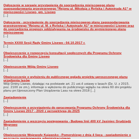
Ogłoszenie w sprawie przystąpienia do sporządzenia miejscowego planu
zagospodarowania przestrzennego "Rejonu ul. Mikołaja z Ryńska i Autostrada A1" w
miejscowości Lisewo, gm. Lisewo
[...]
Ogłoszenie - przystąpienie do sporządzenia miejscowego planu zagospodarowania
przestrzennego "Rejonu ul. M. z Ryńska i Autostrady A1" w miejscowości Lisewo oraz
do sporządzenia prognozy oddziaływania na środowisko do wymienionego planu
miejscowego
[...]
Termin XXXII Sesji Rady Gminy Lisewo - 04.10.2017 r.
[...]
Obwieszczenie o rozpoczęciu konsultacji społecznych dla Programu Ochrony
Środowiska dla Gminy Lisewo
[...]
Obwieszczenie Wójta Gminy Lisewo
[...]
Obwieszczenie o wyłożeniu do publicznego wglądu projektu uproszczonego planu
urządzenia lasów
Wójt Gminy Lisewo, działając na podstawie art. 21 ust.4 ustawy o lasach (Dz. U. z 2015,
poz. 2100 ze zm.), informuje o wyłożeniu do publicznego wglądu na okres 60 dni projektu
planu pn:Uproszczony Plan Urządzenia Lasu na okres 2018 [...]
Zawiadomienie
[...]
Obwieszczenie o przystąpieniu do opracowania Programu Ochrony Środowiska dla
Gminy Lisewo 2017 - 2020 z perspektywą do 2025
[...]
Zawiadomienie o wszczęciu postępowania - Budowa linii 400 kV Jasiniec Grudziądz
Węgrowo
[...]
Obwieszczenie Wojewody Kujawsko - Pomorskiego z dnia 4 lipca - zawiadomienie o
wszczęciu postępowania administracyjnego