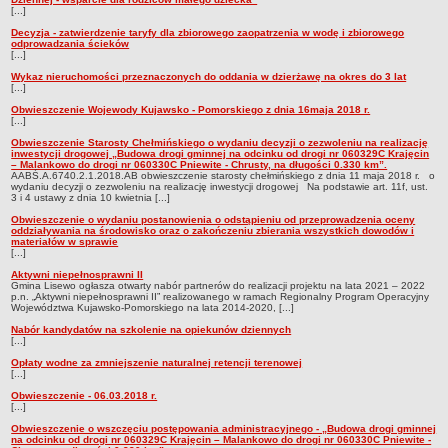
[...]
Decyzja - zatwierdzenie taryfy dla zbiorowego zaopatrzenia w wodę i zbiorowego
odprowadzania ścieków
[...]
Wykaz nieruchomości przeznaczonych do oddania w dzierżawę na okres do 3 lat
[...]
Obwieszczenie Wojewody Kujawsko - Pomorskiego z dnia 16maja 2018 r.
[...]
Obwieszczenie Starosty Chełmińskiego o wydaniu decyzji o zezwoleniu na realizację
inwestycji drogowej „Budowa drogi gminnej na odcinku od drogi nr 060329C Krajęcin
– Malankowo do drogi nr 060330C Pniewite - Chrusty, na długości 0.330 km”.
AABŚ.A.6740.2.1.2018.AB obwieszczenie starosty chełmińskiego z dnia 11 maja 2018 r. o
wydaniu decyzji o zezwoleniu na realizację inwestycji drogowej Na podstawie art. 11f, ust.
3 i 4 ustawy z dnia 10 kwietnia [...]
Obwieszczenie o wydaniu postanowienia o odstąpieniu od przeprowadzenia oceny
oddziaływania na środowisko oraz o zakończeniu zbierania wszystkich dowodów i
materiałów w sprawie
[...]
Aktywni niepełnosprawni II
Gmina Lisewo ogłasza otwarty nabór partnerów do realizacji projektu na lata 2021 – 2022
p.n. „Aktywni niepełnosprawni II” realizowanego w ramach Regionalny Program Operacyjny
Województwa Kujawsko-Pomorskiego na lata 2014-2020, [...]
Nabór kandydatów na szkolenie na opiekunów dziennych
[...]
Opłaty wodne za zmniejszenie naturalnej retencji terenowej
[...]
Obwieszczenie - 06.03.2018 r.
[...]
Obwieszczenie o wszczęciu postępowania administracyjnego - „Budowa drogi gminnej
na odcinku od drogi nr 060329C Krajęcin – Malankowo do drogi nr 060330C Pniewite -