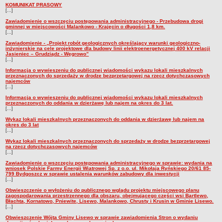
KOMUNIKAT PRASOWY
[...]
Zawiadomienie o wszczęciu postępowania administracyjnego - Przebudowa drogi
gminnej w miejscowości Malankowo - Krajęcin o długości 1,8 km.
[...]
Zawiadomienie - „Projekt robót geologicznych określający warunki geologiczno-
inżynierskie na cele projektowe dla budowy linii elektroenergetycznej 400 kV relacji
Jasieniec – Grudziądz - Węgrowo”
[...]
Informacja o wywieszeniu do publicznej wiadomości wykazu lokali mieszkalnych
przeznaczonych do sprzedaży w drodze bezprzetargowej na rzecz dotychczasowych
najemców
[...]
Informacja o wywieszeniu do publicznej wiadomości wykazu lokali mieszkalnych
przeznaczonych do oddania w dzierżawę lub najem na okres do 3 lat.
[...]
Wykaz lokali mieszkalnych przeznaczonych do oddania w dzierżawę lub najem na
okres do 3 lat
[...]
Wykaz lokali mieszkalnych przeznaczonych do sprzedaży w drodze bezprzetargowej
na rzecz dotychczasowych najemców
[...]
Zawiadomienie o wszczęciu postępowania administracyjnego w sprawie: wydania na
wniosek Polskie Farmy Energii Wiatrowej Sp. z o.o. ul. Mikołaja Ryńskiego 20/61 85-
799 Bydgoszcz w sprawie ustalenia warunków zabudowy dla inwestycji
[...]
Obwieszczenie o wyłożeniu do publicznego wglądu projektu miejscowego planu
zagospodarowania przestrzennego dla obszaru, obejmującego części wsi Bartlewo,
Błachta, Kornatowo, Pniewite, Lisewo, Malankowo, Chrusty i Krusin w Gminie Lisewo.
[...]
Obwieszczenie Wójta Gminy Lisewo w sprawie zawiadomienia Stron o wydaniu