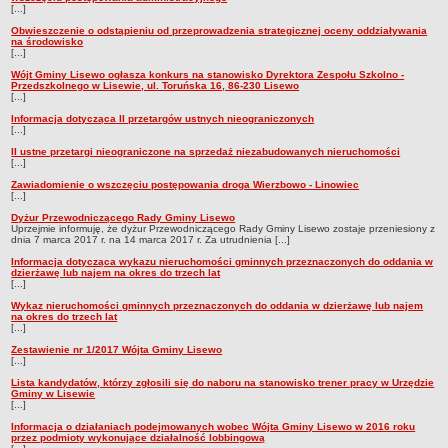
[...]
Obwieszczenie o odstąpieniu od przeprowadzenia strategicznej oceny oddziaływania
na środowisko
[...]
Wójt Gminy Lisewo ogłasza konkurs na stanowisko Dyrektora Zespołu Szkolno -
Przedszkolnego w Lisewie, ul. Toruńska 16, 86-230 Lisewo
[...]
Informacja dotycząca II przetargów ustnych nieograniczonych
[...]
II ustne przetargi nieograniczone na sprzedaż niezabudowanych nieruchomości
[...]
Zawiadomienie o wszczęciu postępowania droga Wierzbowo - Linowiec
[...]
Dyżur Przewodniczącego Rady Gminy Lisewo
Uprzejmie informuję, że dyżur Przewodniczącego Rady Gminy Lisewo zostaje przeniesiony z
dnia 7 marca 2017 r. na 14 marca 2017 r. Za utrudnienia [...]
Informacja dotycząca wykazu nieruchomości gminnych przeznaczonych do oddania w
dzierżawę lub najem na okres do trzech lat
[...]
Wykaz nieruchomości gminnych przeznaczonych do oddania w dzierżawę lub najem
na okres do trzech lat
[...]
Zestawienie nr 1/2017 Wójta Gminy Lisewo
[...]
Lista kandydatów, którzy zgłosili się do naboru na stanowisko trener pracy w Urzędzie
Gminy w Lisewie
[...]
Informacja o działaniach podejmowanych wobec Wójta Gminy Lisewo w 2016 roku
przez podmioty wykonujące działalność lobbingową