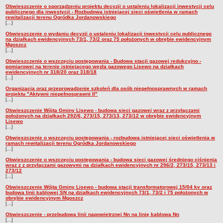
Studium uwarunkowań i kierunków zagospodarowania
Obwieszczenie o sporządzeniu projektu decyzji o ustaleniu lokalizacji inwestycji celu
publicznego dla inwestycji - Rozbudowa istniejącej sieci oświetlenia w ramach
przestrzennego Gminy Lisewo
rewitalizacji terenu Ogródka Jordanowskiego
[...]
Zagospodarowanie przestrzenne
Obwieszczenie o wydaniu decyzji o ustaleniu lokalizacji inwestycji celu publicznego
ZAMÓWIENIA PUBLICZNE
na działkach ewidencyjnych 73/1, 73/2 oraz 75 położonych w obrębie ewidencyjnym
Mgoszcz
Przetargi
[...]
Obwieszczenie o wszczęciu postępowania - Budowa stacji gazowej redukcyjno -
Przetargi archiwum
pomiarowej na terenie istniejącego węzła gazowego Lisewo na działkach
ewidencyjnych nr 318/20 oraz 318/18
JEDNOSTKI GMINNE
[...]
Jednostki organizacyjne
Organizacja oraz przeprowadzenie szkoleń dla osób niepełnosprawnych w ramach
projektu "Aktywni niepełnosprawni II"
Sołectwa
[...]
Terminarz zebrań wiejskich
Obwieszczenie Wójta Gminy Lisewo - budowa sieci gazowej wraz z przyłączami
położonych na działkach 292/6, 273/15, 273/13, 273/12 w obrębie ewidencyjnym
Lisewo
WYBORY
[...]
Prezydent RP 28.06.2020 r.
Obwieszczenie o wszczęciu postępowania - rozbudowa istniejącej sieci oświetlenia w
ramach rewitalizacji terenu Ogródka Jordanowskiego
Wybory uzupełniające do Rady Gminy Lisewo - 2020
[...]
Prezydent RP 12.07.2020 r.
Obwieszczenie o wszczęciu postępowania - budowa sieci gazowej średniego ciśnienia
wraz z z przyłączami gazowymi na działkach ewidencyjnych nr 296/2, 273/15, 273/13 i
Prezydent RP 2020
273/12
[...]
Wybory do Sejmu i do Senatu Rzeczypospolitej Polskiej 2019
Obwieszczenie Wójta Gminy Lisewo - budowa stacji transformatorowej 15/04 kv oraz
budowa linii kablowej SN na działkach ewidencyjnych 73/1, 73/2 i 75 położonych w
Wybory posłów do Parlamentu Europejskiego - 2019
obrębie ewidencyjnym Mgoszcz
[...]
Wybory do Izby Rolniczej 2019 r.
Obwieszczenie - przebudowa linii napowietrznej Nn na linię kablowa Nn
[...]
Wybory samorządowe 2018