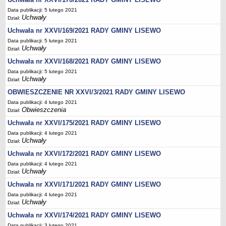
Wzory, druki
Data publikacji: 5 lutego 2021
Wybory uzupełniające
Uchwały
Dział:
GOSPODARKA ODPADAMI KOMUNALNYMI
Uchwała nr XXVI/169/2021 RADY GMINY LISEWO
Analiza stanu gospodarki odpadami komunalnymi
Data publikacji: 5 lutego 2021
Uchwały
Dział:
OŚWIATA
Sprawozdania
Uchwała nr XXVI/168/2021 RADY GMINY LISEWO
Data publikacji: 5 lutego 2021
Podstawowa kwota dotacji dla przedszkoli
Uchwały
Dział:
SPRAWY DO ZAŁATWIENIA
OBWIESZCZENIE NR XXVI/3/2021 RADY GMINY LISEWO
Rejestry, ewidencje i archiwa
Data publikacji: 4 lutego 2021
Elektroniczna Skrzynka Podawcza
Obwieszczenia
Dział:
Udostępnianie informacji publicznej
Uchwała nr XXVI/175/2021 RADY GMINY LISEWO
Data publikacji: 4 lutego 2021
Urząd Stanu Cywilnego
Uchwały
Dział:
Ewidencja ludności i dowody osobiste
Uchwała nr XXVI/172/2021 RADY GMINY LISEWO
Podatki
Data publikacji: 4 lutego 2021
Uchwały
Dział:
Zaświadczenia
Uchwała nr XXVI/171/2021 RADY GMINY LISEWO
Pomoc społeczna
Data publikacji: 4 lutego 2021
Wsparcie dla rodzin z dziećmi
Uchwały
Dział:
Centralna Ewidencja i Informacja o Działalności Gospodarczej
Uchwała nr XXVI/174/2021 RADY GMINY LISEWO
Data publikacji: 3 lutego 2021