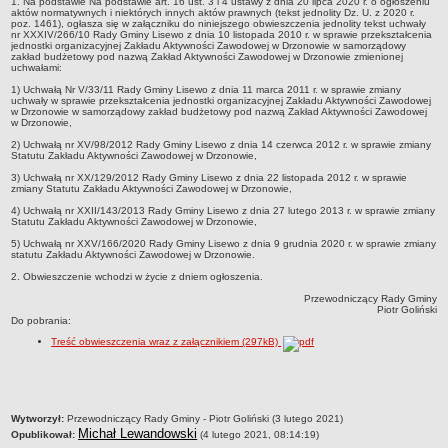
1. Na podstawie Na podstawie art. 16 ust. 3 i 4 ustawy z dnia 20 lipca 2020 r. o ogłoszeniu
aktów normatywnych i niektórych innych aktów prawnych (tekst jednolity Dz. U. z 2020 r.
Nabory na wolne stanowiska
poz. 1461), ogłasza się w załączniku do niniejszego obwieszczenia jednolity tekst uchwały
nr XXXIV/266/10 Rady Gminy Lisewo z dnia 10 listopada 2010 r. w sprawie przekształcenia
NASZA GMINA
jednostki organizacyjnej Zakładu Aktywności Zawodowej w Drzonowie w samorządowy
zakład budżetowy pod nazwą Zakład Aktywności Zawodowej w Drzonowie zmienionej
Lokalizacja
uchwałami:
Podstawowe informacje
1) Uchwałą Nr V/33/11 Rady Gminy Lisewo z dnia 11 marca 2011 r. w sprawie zmiany
uchwały w sprawie przekształcenia jednostki organizacyjnej Zakładu Aktywności Zawodowej
Dane statystyczne
w Drzonowie w samorządowy zakład budżetowy pod nazwą Zakład Aktywności Zawodowej
w Drzonowie,
Strategia rozwoju
2) Uchwałą nr XV/98/2012 Rady Gminy Lisewo z dnia 14 czerwca 2012 r. w sprawie zmiany
Statutu Zakładu Aktywności Zawodowej w Drzonowie,
Związki i stowarzyszenia
3) Uchwałą nr XX/129/2012 Rady Gminy Lisewo z dnia 22 listopada 2012 r. w sprawie
Gminne Spółki
zmiany Statutu Zakładu Aktywności Zawodowej w Drzonowie,
4) Uchwałą nr XXII/143/2013 Rady Gminy Lisewo z dnia 27 lutego 2013 r. w sprawie zmiany
Mieszkania socjalne
Statutu Zakładu Aktywności Zawodowej w Drzonowie,
Gminna Komisja Rozwiązywania Problemów Alkoholowych
5) Uchwałą nr XXV/166/2020 Rady Gminy Lisewo z dnia 9 grudnia 2020 r. w sprawie zmiany
statutu Zakładu Aktywności Zawodowej w Drzonowie.
Raport o stanie Gminy
2. Obwieszczenie wchodzi w życie z dniem ogłoszenia.
Rejestr instytucji kultury
Przewodniczący Rady Gminy
Piotr Goliński
Regulamin akcji konkursowej typu krzyżówka
Do pobrania:
URZĄD GMINY
Treść obwieszczenia wraz z załącznikiem (297kB)
Wójt
Zastępca Wójta
Urząd gminy
metryczka
Wytworzył:
Przewodniczący Rady Gminy - Piotr Goliński (3 lutego 2021)
Michał Lewandowski
Opublikował:
(4 lutego 2021, 08:14:19)
Zadania publiczne