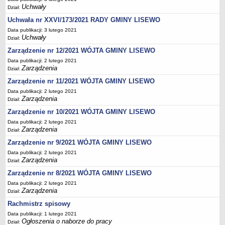
Zezwolenia na sprzedaż napojów alkoholowych
Uchwały
Dział:
Gospodarka komunalna
Uchwała nr XXVI/173/2021 RADY GMINY LISEWO
Odpady komunalne
Data publikacji: 3 lutego 2021
Uchwały
Dział:
Wpis do RDR w zakresie odbioru odpadów komunalnych
Zarządzenie nr 12/2021 WÓJTA GMINY LISEWO
Zezwolenie na odbiór nieczystości płynnych
Data publikacji: 2 lutego 2021
Zbiorniki bezodpływowe oraz przydomowe oczyszczalnie ścieków
Zarządzenia
Dział:
Podziały i rozgraniczenia
Zarządzenie nr 11/2021 WÓJTA GMINY LISEWO
Data publikacji: 2 lutego 2021
Zwrot podatku akcyzowego
Zarządzenia
Dział:
Drogi i komunikacja
Zarządzenie nr 10/2021 WÓJTA GMINY LISEWO
Zagospodarowanie przestrzenne
Data publikacji: 2 lutego 2021
Zarządzenia
Dział:
Pomoc materialna dla uczniów
Zarządzenie nr 9/2021 WÓJTA GMINY LISEWO
Dofinansowanie pracodawcom kosztów kształcenia młodocianych
Data publikacji: 2 lutego 2021
pracowników
Zarządzenia
Dział:
Wynajem nieruchomości pod imprezy rozrywkowe
Zarządzenie nr 8/2021 WÓJTA GMINY LISEWO
Utylizacja wyrobów azbestowych
Data publikacji: 2 lutego 2021
Zarządzenia
Dział:
Zarządzanie kryzysowe
Rachmistrz spisowy
PETYCJE
Data publikacji: 1 lutego 2021
Bieżące
Ogłoszenia o naborze do pracy
Dział: