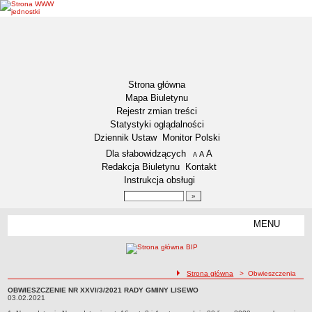
Strona główna
Mapa Biuletynu
Rejestr zmian treści
Statystyki oglądalności
Dziennik Ustaw
Monitor Polski
Menu dodatkowe
Dla słabowidzących
A
powiększ czcionkę
A
standardowy rozmiar czcionki
A
pomniejsz czcionkę
Redakcja Biuletynu
Kontakt
Instrukcja obsługi
Wyszukiwarka artykułów
Szukaj
MENU
Menu
DEKLARACJA DOSTĘPNOŚCI
INFORMACJA DLA OSÓB NIESŁYSZĄCYCH
AKTUALNOŚCI
ścieżka nawigacji
Strona główna
> Obwieszczenia
Ogłoszenia
OBWIESZCZENIE NR XXVI/3/2021 RADY GMINY LISEWO
OBWIESZCZENIE NR XXVI/3/2021 RADY GMINY LISEWO03.02.2021
03.02.2021
Obwieszczenia