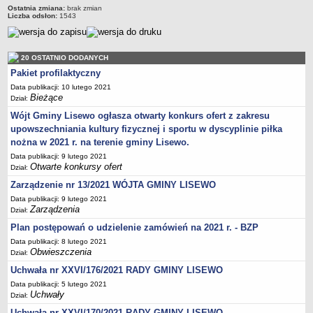
Ostatnia zmiana:
brak zmian
Stan zatrudnienia
Liczba odsłon:
1543
Ochrona danych osobowych
Klauzule informacyjne
20 OSTATNIO DODANYCH
RADA GMINY
Pakiet profilaktyczny
Transmisja z obrad
Data publikacji: 10 lutego 2021
Bieżące
Posiedzenia
Dział:
Wójt Gminy Lisewo ogłasza otwarty konkurs ofert z zakresu
Imienny wykaz głosowań radnych
upowszechniania kultury fizycznej i sportu w dyscyplinie piłka
Skład Rady
nożna w 2021 r. na terenie gminy Lisewo.
Projekty uchwał
Data publikacji: 9 lutego 2021
Otwarte konkursy ofert
Dział:
Uchwały
Zarządzenie nr 13/2021 WÓJTA GMINY LISEWO
Uchwały archiwum
Data publikacji: 9 lutego 2021
Protokoły
Zarządzenia
Dział:
Deklaracje
Plan postępowań o udzielenie zamówień na 2021 r. - BZP
Data publikacji: 8 lutego 2021
Teksty jednolite
Obwieszczenia
Dział:
Ogłoszenia
Uchwała nr XXVI/176/2021 RADY GMINY LISEWO
Oświadczenia
Data publikacji: 5 lutego 2021
Uchwały
Dział:
Interpelacje
Uchwała nr XXVI/170/2021 RADY GMINY LISEWO