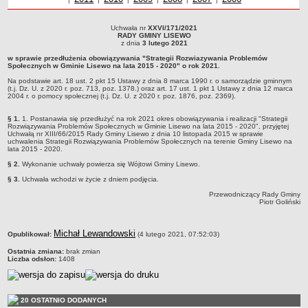
Nabory na wolne stanowiska
NASZA GMINA
Uchwała nr
XXVI/171/2021
Uchwała nr XXVI/171/2021RADY GMINY LISEWOz dnia 3 lutego 2021w sprawie
RADY GMINY LISEWO
Lokalizacja
przedłużenia obowiązywania &quot;Strategii Rozwiazywania Problemów
z dnia
3 lutego 2021
Społecznych w Gminie Lisewo na lata 2015 - 2020&quot; o rok 2021.Na podstawie
Podstawowe informacje
w sprawie przedłużenia obowiązywania "Strategii Rozwiazywania Problemów
art. 18 ust. 2 pkt 15 Ustawy z dnia 8 marca 1990 r. o samorządzie gminnym (t.j. Dz.
Społecznych w Gminie Lisewo na lata 2015 - 2020" o rok 2021.
U. z 2020 r. poz. 713, poz. 1378.) oraz art. 17 ust. 1 pkt 1 Ustawy z dnia 12 marca
Dane statystyczne
2004 r. o pomocy społecznej (t.j. Dz. U. z 2020 r. poz. 1876, poz. 2369).
Na podstawie art. 18 ust. 2 pkt 15 Ustawy z dnia 8 marca 1990 r. o samorządzie gminnym
(t.j. Dz. U. z 2020 r. poz. 713, poz. 1378.) oraz art. 17 ust. 1 pkt 1 Ustawy z dnia 12 marca
Strategia rozwoju
2004 r. o pomocy społecznej (t.j. Dz. U. z 2020 r. poz. 1876, poz. 2369).
Związki i stowarzyszenia
§ 1.
1. Postanawia się przedłużyć na rok 2021 okres obowiązywania i realizacji "Strategii
Rozwiązywania Problemów Społecznych w Gminie Lisewo na lata 2015 - 2020", przyjętej
Gminne Spółki
Uchwałą nr XIII/66/2015 Rady Gminy Lisewo z dnia 10 listopada 2015 w sprawie
uchwalenia Strategii Rozwiązywania Problemów Społecznych na terenie Gminy Lisewo na
Mieszkania socjalne
lata 2015 - 2020.
§ 2.
Wykonanie uchwały powierza się Wójtowi Gminy Lisewo.
Gminna Komisja Rozwiązywania Problemów Alkoholowych
§ 3.
Uchwała wchodzi w życie z dniem podjęcia.
Raport o stanie Gminy
Przewodniczący Rady Gminy
Rejestr instytucji kultury
Piotr Goliński
Regulamin akcji konkursowej typu krzyżówka
metryczka
Michał Lewandowski
Opublikował:
(4 lutego 2021, 07:52:03)
URZĄD GMINY
Wójt
Ostatnia zmiana:
brak zmian
Liczba odsłon:
1408
Zastępca Wójta
Urząd gminy
20 OSTATNIO DODANYCH
Zadania publiczne