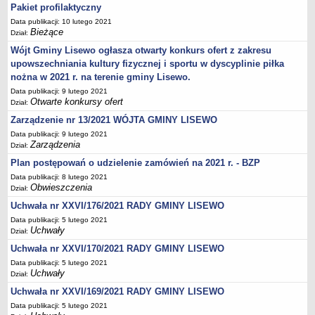
Pakiet profilaktyczny
Stan zatrudnienia
Data publikacji: 10 lutego 2021
Ochrona danych osobowych
Bieżące
Dział:
Wójt Gminy Lisewo ogłasza otwarty konkurs ofert z zakresu
Klauzule informacyjne
upowszechniania kultury fizycznej i sportu w dyscyplinie piłka
RADA GMINY
nożna w 2021 r. na terenie gminy Lisewo.
Transmisja z obrad
Data publikacji: 9 lutego 2021
Posiedzenia
Otwarte konkursy ofert
Dział:
Imienny wykaz głosowań radnych
Zarządzenie nr 13/2021 WÓJTA GMINY LISEWO
Data publikacji: 9 lutego 2021
Skład Rady
Zarządzenia
Dział:
Projekty uchwał
Plan postępowań o udzielenie zamówień na 2021 r. - BZP
Uchwały
Data publikacji: 8 lutego 2021
Obwieszczenia
Dział:
Uchwały archiwum
Uchwała nr XXVI/176/2021 RADY GMINY LISEWO
Protokoły
Data publikacji: 5 lutego 2021
Deklaracje
Uchwały
Dział:
Teksty jednolite
Uchwała nr XXVI/170/2021 RADY GMINY LISEWO
Data publikacji: 5 lutego 2021
Ogłoszenia
Uchwały
Dział:
Oświadczenia
Uchwała nr XXVI/169/2021 RADY GMINY LISEWO
Interpelacje
Data publikacji: 5 lutego 2021