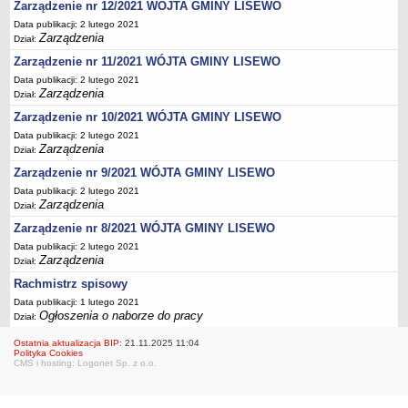
Zezwolenia na sprzedaż napojów alkoholowych
Zarządzenie nr 12/2021 WÓJTA GMINY LISEWO
Gospodarka komunalna
Data publikacji: 2 lutego 2021
Zarządzenia
Dział:
Odpady komunalne
Zarządzenie nr 11/2021 WÓJTA GMINY LISEWO
Wpis do RDR w zakresie odbioru odpadów komunalnych
Data publikacji: 2 lutego 2021
Zarządzenia
Dział:
Zezwolenie na odbiór nieczystości płynnych
Zarządzenie nr 10/2021 WÓJTA GMINY LISEWO
Zbiorniki bezodpływowe oraz przydomowe oczyszczalnie ścieków
Data publikacji: 2 lutego 2021
Podziały i rozgraniczenia
Zarządzenia
Dział:
Zwrot podatku akcyzowego
Zarządzenie nr 9/2021 WÓJTA GMINY LISEWO
Drogi i komunikacja
Data publikacji: 2 lutego 2021
Zarządzenia
Dział:
Zagospodarowanie przestrzenne
Zarządzenie nr 8/2021 WÓJTA GMINY LISEWO
Pomoc materialna dla uczniów
Data publikacji: 2 lutego 2021
Zarządzenia
Dofinansowanie pracodawcom kosztów kształcenia młodocianych
Dział:
pracowników
Rachmistrz spisowy
Wynajem nieruchomości pod imprezy rozrywkowe
Data publikacji: 1 lutego 2021
Ogłoszenia o naborze do pracy
Dział:
Utylizacja wyrobów azbestowych
Ostatnia aktualizacja BIP:
21.11.2025 11:04
Zarządzanie kryzysowe
Polityka Cookies
CMS i hosting: Logonet Sp. z o.o.
PETYCJE
Bieżące