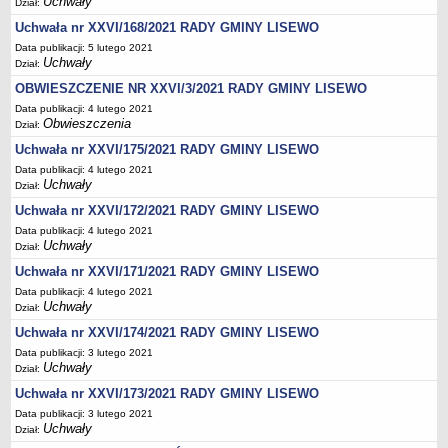
Uchwały
Dział:
Wzory, druki
Uchwała nr XXVI/168/2021 RADY GMINY LISEWO
Wybory uzupełniające
Data publikacji: 5 lutego 2021
GOSPODARKA ODPADAMI KOMUNALNYMI
Uchwały
Dział:
Analiza stanu gospodarki odpadami komunalnymi
OBWIESZCZENIE NR XXVI/3/2021 RADY GMINY LISEWO
OŚWIATA
Data publikacji: 4 lutego 2021
Sprawozdania
Obwieszczenia
Dział:
Podstawowa kwota dotacji dla przedszkoli
Uchwała nr XXVI/175/2021 RADY GMINY LISEWO
SPRAWY DO ZAŁATWIENIA
Data publikacji: 4 lutego 2021
Uchwały
Dział:
Rejestry, ewidencje i archiwa
Uchwała nr XXVI/172/2021 RADY GMINY LISEWO
Elektroniczna Skrzynka Podawcza
Data publikacji: 4 lutego 2021
Udostępnianie informacji publicznej
Uchwały
Dział:
Urząd Stanu Cywilnego
Uchwała nr XXVI/171/2021 RADY GMINY LISEWO
Data publikacji: 4 lutego 2021
Ewidencja ludności i dowody osobiste
Uchwały
Dział:
Podatki
Uchwała nr XXVI/174/2021 RADY GMINY LISEWO
Zaświadczenia
Data publikacji: 3 lutego 2021
Uchwały
Dział:
Pomoc społeczna
Uchwała nr XXVI/173/2021 RADY GMINY LISEWO
Wsparcie dla rodzin z dziećmi
Data publikacji: 3 lutego 2021
Centralna Ewidencja i Informacja o Działalności Gospodarczej
Uchwały
Dział: