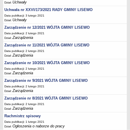
Zezwolenia na sprzedaż napojów alkoholowych
Uchwały
Dział:
Gospodarka komunalna
Uchwała nr XXVI/173/2021 RADY GMINY LISEWO
Odpady komunalne
Data publikacji: 3 lutego 2021
Uchwały
Dział:
Wpis do RDR w zakresie odbioru odpadów komunalnych
Zarządzenie nr 12/2021 WÓJTA GMINY LISEWO
Zezwolenie na odbiór nieczystości płynnych
Data publikacji: 2 lutego 2021
Zarządzenia
Zbiorniki bezodpływowe oraz przydomowe oczyszczalnie ścieków
Dział:
Zarządzenie nr 11/2021 WÓJTA GMINY LISEWO
Podziały i rozgraniczenia
Data publikacji: 2 lutego 2021
Zwrot podatku akcyzowego
Zarządzenia
Dział:
Drogi i komunikacja
Zarządzenie nr 10/2021 WÓJTA GMINY LISEWO
Zagospodarowanie przestrzenne
Data publikacji: 2 lutego 2021
Zarządzenia
Dział:
Pomoc materialna dla uczniów
Zarządzenie nr 9/2021 WÓJTA GMINY LISEWO
Dofinansowanie pracodawcom kosztów kształcenia młodocianych
Data publikacji: 2 lutego 2021
pracowników
Zarządzenia
Dział:
Wynajem nieruchomości pod imprezy rozrywkowe
Zarządzenie nr 8/2021 WÓJTA GMINY LISEWO
Utylizacja wyrobów azbestowych
Data publikacji: 2 lutego 2021
Zarządzenia
Dział:
Zarządzanie kryzysowe
Rachmistrz spisowy
PETYCJE
Data publikacji: 1 lutego 2021
Bieżące
Ogłoszenia o naborze do pracy
Dział: