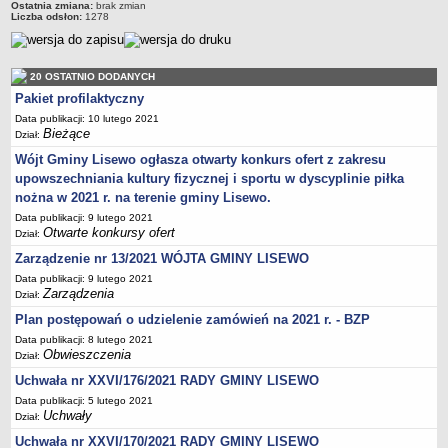
Ostatnia zmiana:
brak zmian
Liczba odsłon:
1278
Stan zatrudnienia
Ochrona danych osobowych
Klauzule informacyjne
20 OSTATNIO DODANYCH
RADA GMINY
Pakiet profilaktyczny
Transmisja z obrad
Data publikacji: 10 lutego 2021
Bieżące
Dział:
Posiedzenia
Wójt Gminy Lisewo ogłasza otwarty konkurs ofert z zakresu
Imienny wykaz głosowań radnych
upowszechniania kultury fizycznej i sportu w dyscyplinie piłka
Skład Rady
nożna w 2021 r. na terenie gminy Lisewo.
Data publikacji: 9 lutego 2021
Projekty uchwał
Otwarte konkursy ofert
Dział:
Uchwały
Zarządzenie nr 13/2021 WÓJTA GMINY LISEWO
Uchwały archiwum
Data publikacji: 9 lutego 2021
Zarządzenia
Dział:
Protokoły
Plan postępowań o udzielenie zamówień na 2021 r. - BZP
Deklaracje
Data publikacji: 8 lutego 2021
Teksty jednolite
Obwieszczenia
Dział:
Ogłoszenia
Uchwała nr XXVI/176/2021 RADY GMINY LISEWO
Oświadczenia
Data publikacji: 5 lutego 2021
Uchwały
Dział:
Interpelacje
Uchwała nr XXVI/170/2021 RADY GMINY LISEWO