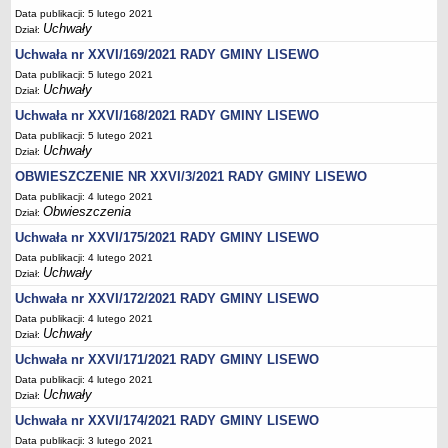
Wzory, druki
Data publikacji: 5 lutego 2021
Uchwały
Dział:
Wybory uzupełniające
Uchwała nr XXVI/169/2021 RADY GMINY LISEWO
GOSPODARKA ODPADAMI KOMUNALNYMI
Analiza stanu gospodarki odpadami komunalnymi
Data publikacji: 5 lutego 2021
Uchwały
Dział:
OŚWIATA
Uchwała nr XXVI/168/2021 RADY GMINY LISEWO
Sprawozdania
Data publikacji: 5 lutego 2021
Podstawowa kwota dotacji dla przedszkoli
Uchwały
Dział:
SPRAWY DO ZAŁATWIENIA
OBWIESZCZENIE NR XXVI/3/2021 RADY GMINY LISEWO
Rejestry, ewidencje i archiwa
Data publikacji: 4 lutego 2021
Obwieszczenia
Dział:
Elektroniczna Skrzynka Podawcza
Uchwała nr XXVI/175/2021 RADY GMINY LISEWO
Udostępnianie informacji publicznej
Data publikacji: 4 lutego 2021
Urząd Stanu Cywilnego
Uchwały
Dział:
Ewidencja ludności i dowody osobiste
Uchwała nr XXVI/172/2021 RADY GMINY LISEWO
Podatki
Data publikacji: 4 lutego 2021
Uchwały
Dział:
Zaświadczenia
Uchwała nr XXVI/171/2021 RADY GMINY LISEWO
Pomoc społeczna
Data publikacji: 4 lutego 2021
Uchwały
Dział:
Wsparcie dla rodzin z dziećmi
Uchwała nr XXVI/174/2021 RADY GMINY LISEWO
Centralna Ewidencja i Informacja o Działalności Gospodarczej
Data publikacji: 3 lutego 2021