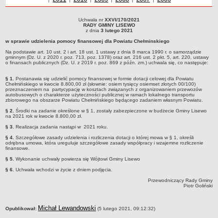
Nabory na wolne stanowiska
NASZA GMINA
Uchwała nr
XXVI/170/2021
Uchwała nr XXVI/170/2021RADY GMINY LISEWOz dnia 3 lutego 2021w sprawie
RADY GMINY LISEWO
Lokalizacja
udzielenia pomocy finansowej dla Powiatu Chełminskiego Na podstawie art. 10
z dnia
3 lutego 2021
ust. 2 i art. 18 ust. 1 ustawy z dnia 8 marca 1990 r. o samorządzie gminnym (Dz. U.
Podstawowe informacje
w sprawie udzielenia pomocy finansowej dla Powiatu Chełminskiego
z 2020 r. poz. 713, poz. 1378) oraz art. 216 ust. 2 pkt. 5, art. 220, ustawy o finansach
publicznych (Dz. U. z 2019 r. poz. 869 z późn. zm.) uchwala się, co następuje:
Na podstawie art. 10 ust. 2 i art. 18 ust. 1 ustawy z dnia 8 marca 1990 r. o samorządzie
Dane statystyczne
gminnym (Dz. U. z 2020 r. poz. 713, poz. 1378) oraz art. 216 ust. 2 pkt. 5, art. 220, ustawy
o finansach publicznych (Dz. U. z 2019 r. poz. 869 z późn. zm.) uchwala się, co następuje:
Strategia rozwoju
§ 1.
Postanawia się udzielić pomocy finansowej w formie dotacji celowej dla Powiatu
Związki i stowarzyszenia
Chełmińskiego w kwocie 8.800,00 zł (słownie: osiem tysięcy osiemset złotych 00/100)
przeznaczeniem na partycypację w kosztach związanych z organizowaniem przewozów
Gminne Spółki
autobusowych o charakterze użyteczności publicznej w ramach lokalnego transportu
zbiorowego na obszarze Powiatu Chełmińskiego będącego zadaniem własnym Powiatu.
Mieszkania socjalne
§ 2.
Środki na zadanie określone w § 1, zostały zabezpieczone w budżecie Gminy Lisewo
na 2021 rok w kwocie 8.800,00 zł.
Gminna Komisja Rozwiązywania Problemów Alkoholowych
§ 3.
Realizacja zadania nastąpi w 2021 roku.
Raport o stanie Gminy
§ 4.
Szczegółowe zasady udzielenia i rozliczenia dotacji o której mowa w § 1, określi
Rejestr instytucji kultury
odrębna umowa, która ureguluje szczegółowe zasady współpracy i wzajemne rozliczenie
finansowe.
Regulamin akcji konkursowej typu krzyżówka
§ 5.
Wykonanie uchwały powierza się Wójtowi Gminy Lisewo
URZĄD GMINY
§ 6.
Uchwała wchodzi w życie z dniem podjęcia.
Wójt
Przewodniczący Rady Gminy
Piotr Goliński
Zastępca Wójta
Urząd gminy
metryczka
Michał Lewandowski
Opublikował:
(5 lutego 2021, 09:12:32)
Zadania publiczne